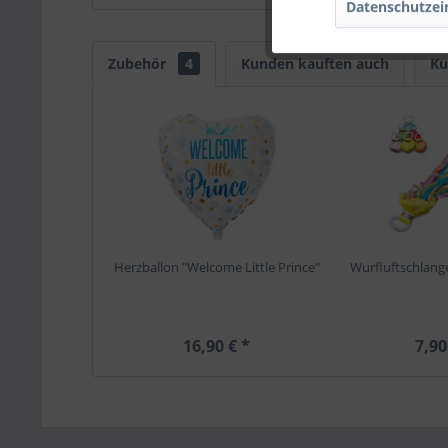
Datenschutzei
Zubehör
4
Kunden kauften auch
Ku
Herzballon "Welcome Little Prince"
Wurfluftschlang
16,90 € *
7,90