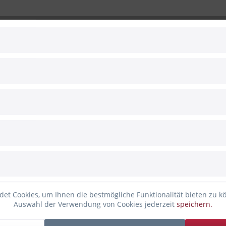
Vergleic
Artikel-Nr.:
 zum Hersteller
 Satin Rot
lienballon
e Seiten beschriftet
et Cookies, um Ihnen die bestmögliche Funktionalität bieten zu k
Auswahl der Verwendung von Cookies jederzeit
speichern.