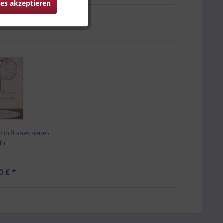
ies akzeptieren
"Ein frohes neues
ahr"
0 € *