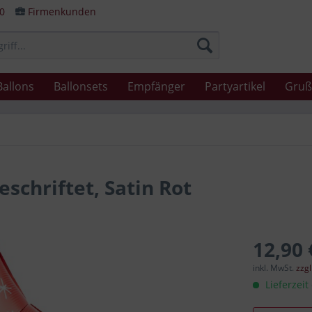
80
Firmenkunden
Ballons
Ballonsets
Empfänger
Partyartikel
Gruß
schriftet, Satin Rot
12,90 
inkl. MwSt.
zzg
Lieferzeit