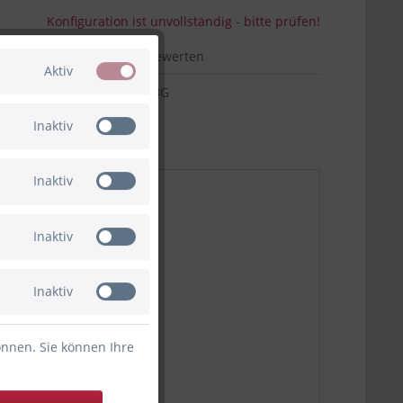
Konfiguration ist unvollständig - bitte prüfen!
hen
Merken
Bewerten
Aktiv
02-38585.HW.BG
Inaktiv
Inaktiv
Inaktiv
Inaktiv
önnen. Sie können Ihre