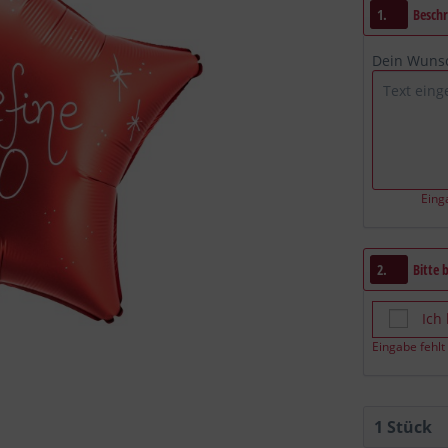
1.
Beschr
Dein Wuns
Eing
2.
Bitte 
Ich
Eingabe fehlt