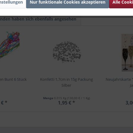
nstellungen
Nur funktionale Cookies akzeptieren
Alle Cook
nden haben sich ebenfalls angesehen
en Bunt 6 Stück
Konfetti 1,7cm in 15g Packung
Neujahrskarte 
Silber
J
Menge
0.015 Kg
(130,00 € / 1 Kg)
 € *
1,95 € *
3,0