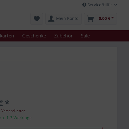
Service/Hilfe
Mein Konto
0,00 € *
karten
Geschenke
Zubehör
Sale
€ *
l. Versandkosten
 ca. 1-3 Werktage