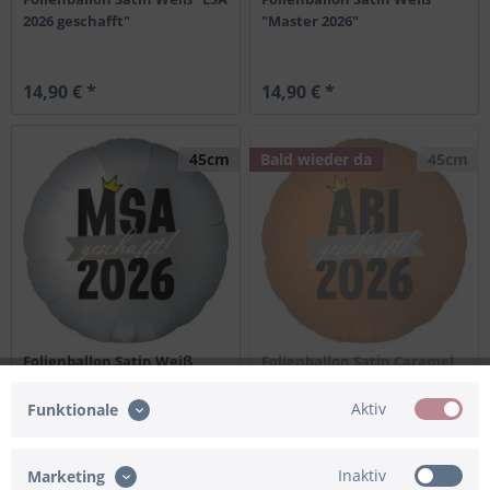
2026 geschafft"
"Master 2026"
14,90 € *
14,90 € *
45cm
Bald wieder da
45cm
Folienballon Satin Weiß
Folienballon Satin Caramel
"MSA 2026 geschafft"
"ABI 2026 geschafft"
Aktiv
Funktionale
14,90 € *
14,90 € *
Inaktiv
Marketing