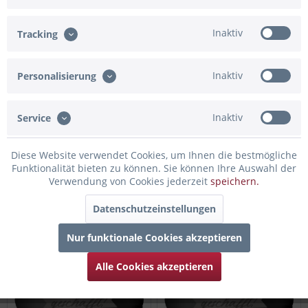
NEU
45cm
45cm
Inaktiv
Tracking
Inaktiv
Personalisierung
Inaktiv
Service
Folienballon Satin Caramel
Folienballon Satin Caramel
Diese Website verwendet Cookies, um Ihnen die bestmögliche
"ESA 2026 geschafft"
"MSA 2026 geschafft"
Funktionalität bieten zu können. Sie können Ihre Auswahl der
Verwendung von Cookies jederzeit
speichern.
14,90 € *
14,90 € *
Datenschutzeinstellungen
Nur funktionale Cookies akzeptieren
45cm
NEU
45cm
Alle Cookies akzeptieren