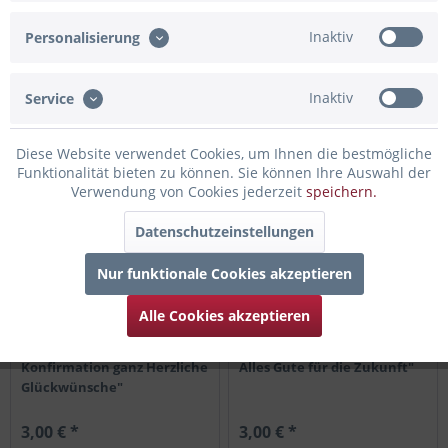
Grußkarte "Zu Deiner
Grußkarte "Zu Deiner
Inaktiv
Erstkommunion"
Kommunion Herzlichen
Personalisierung
Glückwunsch"
Inaktiv
Service
3,00 € *
3,00 € *
Diese Website verwendet Cookies, um Ihnen die bestmögliche
Funktionalität bieten zu können. Sie können Ihre Auswahl der
Verwendung von Cookies jederzeit
speichern.
Datenschutzeinstellungen
Nur funktionale Cookies akzeptieren
Alle Cookies akzeptieren
Grußkarte "Zu Deiner
Grußkarte "Zum Abschied -
Konfirmation ganz Herzliche
Alles Gute für die Zukunft"
Glückwünsche"
3,00 € *
3,00 € *