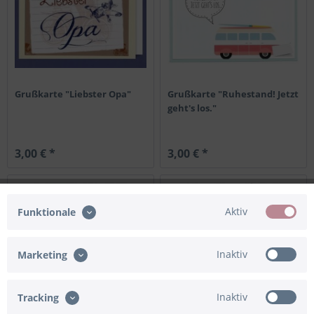
Grußkarte "Liebster Opa"
Grußkarte "Ruhestand! Jetzt
geht's los."
3,00 € *
3,00 € *
Aktiv
Funktionale
Inaktiv
Marketing
Inaktiv
Tracking