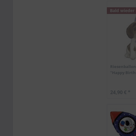
Bald wieder
Riesenballo
"Happy Birt
24,90 € *