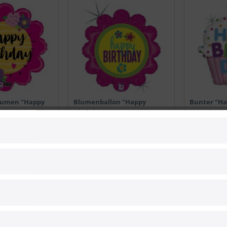
Blumen "Happy
Blumenballon "Happy
Bunter "Ha
Birthday!"
Cupcake
14,90 € *
19,90 € *
Bald wiede