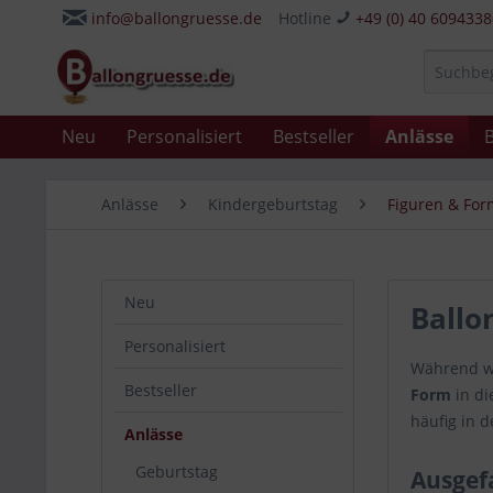
info@ballongruesse.de
Hotline
+49 (0) 40 609433
Neu
Personalisiert
Bestseller
Anlässe
B
Anlässe
Kindergeburtstag
Figuren & Fo
Neu
Ballo
Personalisiert
Während wi
Bestseller
Form
in di
häufig in d
Anlässe
Geburtstag
Ausgef