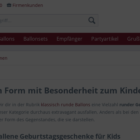
80
Firmenkunden
allons
Ballonsets
Empfänger
Partyartikel
Gruß
rmen
n Form mit Besonderheit zum Kind
r dir in der Rubrik
klassisch runde Ballons
eine Vielzahl
runder G
eser Kategorie durchaus extravagant ausfallen. Anders als bei den
er Form des Gegenstandes, die sie darstellen.
allene Geburtstagsgeschenke für Kids