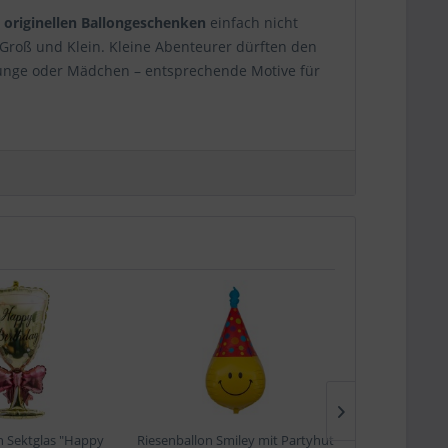
n
originellen Ballongeschenken
einfach nicht
Groß und Klein. Kleine Abenteurer dürften den
 Junge oder Mädchen – entsprechende Motive für
iesen aber nicht persönlich übergeben? Wie gut
irekt und ganz ohne Zwischenstation mit dem
ende Lieferadresse
, einen
Hinweis, wann das
en, die wir beim anschließenden Versand
lten Ballon zum Geburtstag des
Empfängers
zu
. Probiere es aus und bestelle deine Lieblings-
n Sektglas "Happy
Riesenballon Smiley mit Partyhut
"Happy Birthda