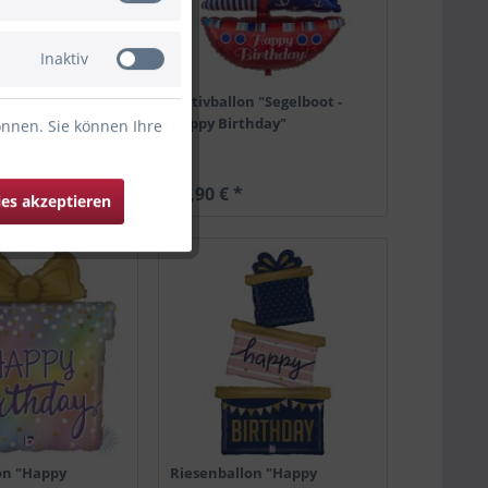
Inaktiv
lumen "With love
Motivballon "Segelboot -
rthday"
Happy Birthday"
önnen. Sie können Ihre
26,90 € *
ies akzeptieren
on "Happy
Riesenballon "Happy