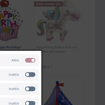
Bald wieder da
ppy Birthday!"
Geburtstag Ballon Einhorn
"HAPPY BIRTHDAY"
Aktiv
24,90 € *
Inaktiv
r da
Inaktiv
Inaktiv