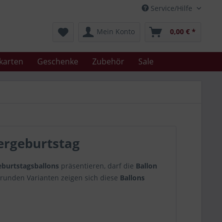
Service/Hilfe
Mein Konto
0,00 € *
karten
Geschenke
Zubehör
Sale
ergeburtstag
eburtstagsballons
präsentieren, darf die
Ballon
 runden Varianten zeigen sich diese
Ballons