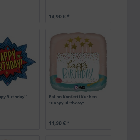
14,90 € *
ppy Birthday!"
Ballon Konfetti Kuchen
"Happy Birthday"
14,90 € *