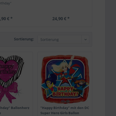
irthday"
Sc
,90 € *
24,90 € *
19,
Sortierung:
thday" Ballonherz
"Happy Birthday" mit den DC
e
Super Hero Girls Ballon