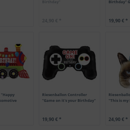
Birthday"
Birthday" 
24,90 € *
19,90 € *
n "Happy
Riesenballon Controller
Riesenball
okomotive
"Game on it's your Birthday"
"This is my
19,90 € *
24,90 € *