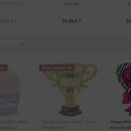
PY BIRTHDAY"
Cupcake
B
4,90 € *
19,90 € *
24
 da
Bald wieder da
n Muffin "Alles
Riesiger Ballon-Pokal "You're
"Happy Bir
burtstag"
the Best! #1"
mit Schleif