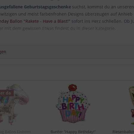
usgefallene Geburtstagsgeschenke
suchst, kommst du an unsere
e witzigen und meist farbenfrohen Designs überzeugen auf Anhieb 
day Ballon "Rakete - Have a Blast!"
sofort ins Herz schließen. Ob
ar mit dem gewissen Etwas findest du in dieser Kategorie.
zum Kindergeburtstag versenden
gen
ch für einen der
ausgefallenen Folienballons
entschieden, kannst d
ie zu beschenkende Person dank verschiedener Versandoptionen d
m Geburtstag
erfreuen können. Nutze die Möglichkeit, eine
abweich
fnet werden darf,
und verschiedene Angaben bei uns zu hinterleg
berücksichtigen.
Ballongruesse.de
macht es möglich, den ausgewäh
 ihm oder ihr damit eine Überraschung der Extraklasse zu gestalten
er da
 gleich hier!
ag Ballon Einhorn
Bunter "Happy Birthday!"
Riesenballo