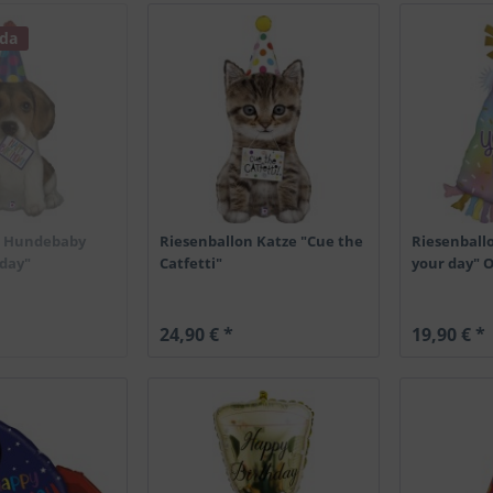
 da
n Hundebaby
Riesenballon Katze "Cue the
Riesenballo
hday"
Catfetti"
your day" 
24,90 € *
19,90 € *