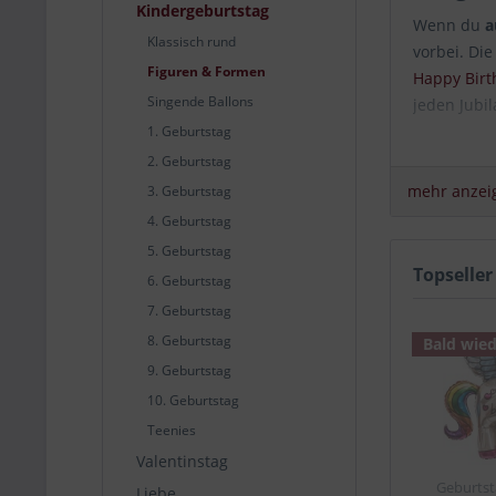
Kindergeburtstag
Wenn du
a
Klassisch rund
vorbei. Di
Figuren & Formen
Happy Birth
Singende Ballons
jeden Jubil
1. Geburtstag
Ballon 
2. Geburtstag
mehr anzei
3. Geburtstag
Du hast di
4. Geburtstag
dass wir d
5. Geburtstag
Ballon zu
Topseller
6. Geburtstag
Paket geöf
natürlich 
7. Geburtstag
liefern und
8. Geburtstag
Bald wied
Ballon Form
9. Geburtstag
10. Geburtstag
Teenies
Valentinstag
Geburtst
Liebe