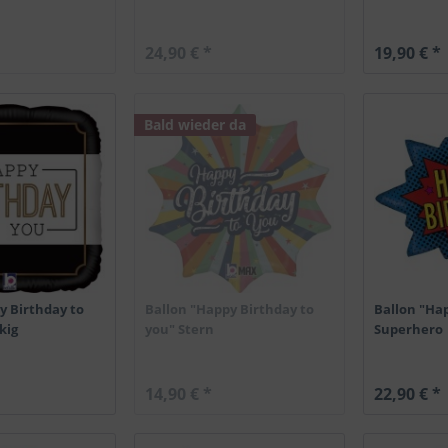
24,90 € *
19,90 € *
Bald wieder da
y Birthday to
Ballon "Happy Birthday to
Ballon "Ha
kig
you" Stern
Superhero
14,90 € *
22,90 € *