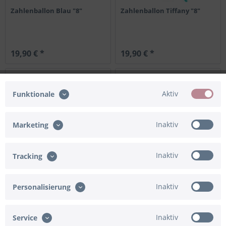
Zahlenballon Blau "8"
Zahlenballon Tiffany "8"
19,90 € *
19,90 € *
Aktiv
Funktionale
Inaktiv
Marketing
Inaktiv
Tracking
Zahlenballon Schwarz "8"
Zahlenballon Silber "8"
Inaktiv
Personalisierung
Inaktiv
Service
19,90 € *
19,90 € *