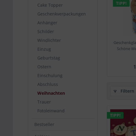
TIPP!
Cake Topper
Geschenkverpackungen
Anhänger
Schilder
Windlichter
Geschenkgla
Schöne W
Einzug
Geburtstag
1
Ostern
Einschulung
Abschluss
Filtern
Weihnachten
Trauer
Fotoleinwand
TIPP!
Bestseller