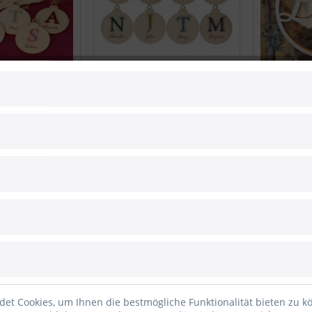
e mit
Personalisierte
Geschenka
rter
Weihnachtskugel
Baumkugel
ugel
4,95 € *
5,95 € *
TIPP!
TIPP!
et Cookies, um Ihnen die bestmögliche Funktionalität bieten zu k