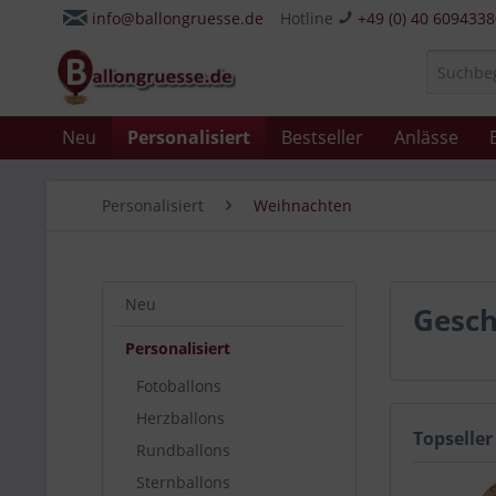
info@ballongruesse.de
Hotline
+49 (0) 40 609433
Neu
Personalisiert
Bestseller
Anlässe
Personalisiert
Weihnachten
Neu
Gesch
Personalisiert
Fotoballons
Herzballons
Topseller
Rundballons
Sternballons