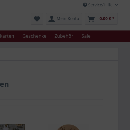
Service/Hilfe
Mein Konto
0,00 € *
karten
Geschenke
Zubehör
Sale
ten