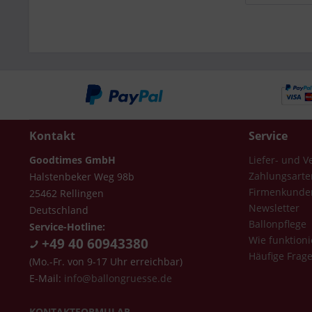
Kontakt
Service
Goodtimes GmbH
Liefer- und 
Zahlungsarte
Halstenbeker Weg 98b
Firmenkunde
25462 Rellingen
Newsletter
Deutschland
Ballonpflege
Service-Hotline:
Wie funktioni
+49 40 60943380
Häufige Frag
(Mo.-Fr. von 9-17 Uhr erreichbar)
E-Mail:
info@ballongruesse.de
KONTAKTFORMULAR