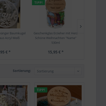
TIPP!
hänger Baumkugel
Geschenkglas Erzieher mit Herz
Geschenkanhä
us Acryl Weiß
Schöne Weihnachten "Name"
"Name" aus
530ml
,95 € *
15,95 € *
9,9
Sortierung:
TIPP!