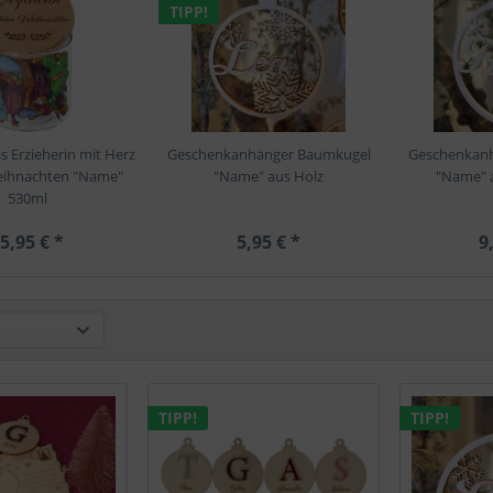
TIPP!
s Erzieherin mit Herz
Geschenkanhänger Baumkugel
Geschenkan
eihnachten "Name"
"Name" aus Holz
"Name" a
530ml
5,95 € *
5,95 € *
9
TIPP!
TIPP!