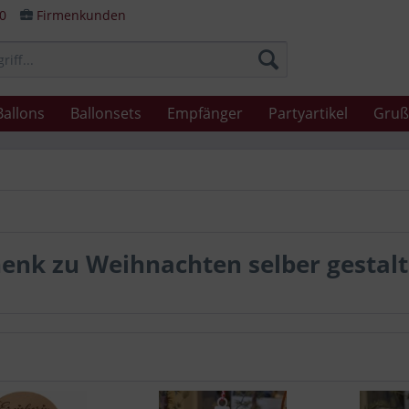
80
Firmenkunden
Ballons
Ballonsets
Empfänger
Partyartikel
Gruß
enk zu Weihnachten selber gestal