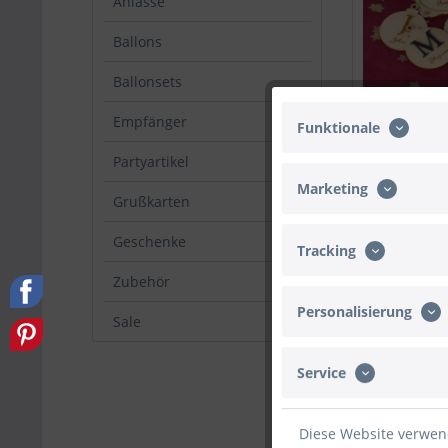
Anlässe
Ballons
Ballonsets
Holzpostkart
Empfänger
Funktionale
personalisie
Weihnachtsk
Partyartikel
Marketing
6,95 € *
Grußkarten
Geschenke
Tracking
TIPP!
Zubehör
Personalisierung
Sale
Service
Diese Website verwend