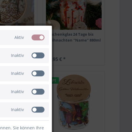
nhänger
Geschenkglas 24 Tage bis
Aktiv
 "Name" aus Holz
Weihnachten "Name" 880ml
Inaktiv
17,95 € *
Inaktiv
TIPP!
Inaktiv
Inaktiv
önnen. Sie können Ihre