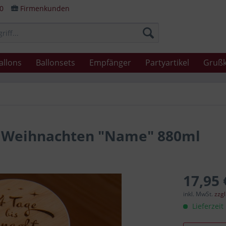
80
Firmenkunden
allons
Ballonsets
Empfänger
Partyartikel
Grußk
s Weihnachten "Name" 880ml
17,95 
inkl. MwSt.
zzg
Lieferzeit