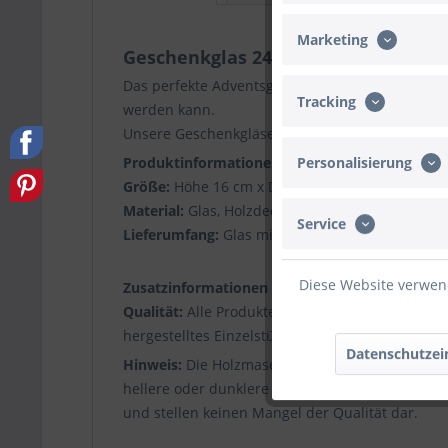
Marketing
Geschenkglas 24 Tage bis Weihnac
Das perfekte Adventsgeschenk um das Warten auf 
Tracking
werden kann.
Unsere Geschenkgläser werden individuell mit
Personalisierung
Produktinformationen
Größe:
Höhe 16 cm x Durchmesser 10 cm (Volum
Material:
Glas, Holzdeckel
Service
Lieferumfang:
Glas mit Deckel - Deko und Süßigk
Diese Website verwend
Zusatzinformationen
Qualität:
Alle Produkte werden von uns selbst ge
hergestelltes Einzelstück.
Datenschutzei
Hinweis:
Die Holzmaserung sorgt für weichere un
hellere oder dunklere Stellen. Durch das Laser
und stellen keinen Mangel der Qualität dar.