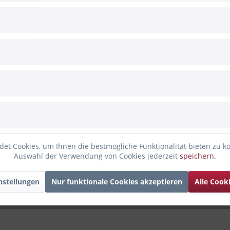
hten "Name" 880ml
Heilig Abend ein bisschen zu versüßen. Ideal für ein kleines Ges
 dem gewünschten Namen graviert.
en 880 ml)
eiten nicht enthalten.
et Cookies, um Ihnen die bestmögliche Funktionalität bieten zu k
Auswahl der Verwendung von Cookies jederzeit
speichern.
staltet und mit unserem Lasercutter graviert. Es ist kein Massenpr
nstellungen
Nur funktionale Cookies akzeptieren
Alle Cook
d festere Anteile im Produkt, die sich auf die Gravur unterschied
n können leichte Schmauchspuren entstehen. Diese Variationen kö