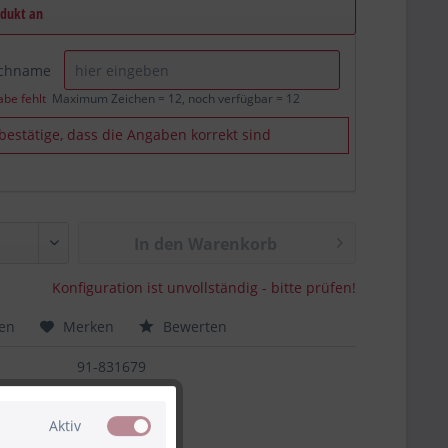
odukt an
schname
abe fehlt
Maximum Zeichen = 12, noch verfügbar =
12
 bestätige, dass die Angaben korrekt sind
In den Warenkorb
Konfiguration ist unvollständig - bitte prüfen!
hen
Merken
Bewerten
91-831679
Aktiv