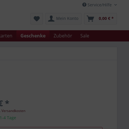
Service/Hilfe
Mein Konto
0,00 € *
arten
Geschenke
Zubehör
Sale
€ *
l. Versandkosten
 1-4 Tage