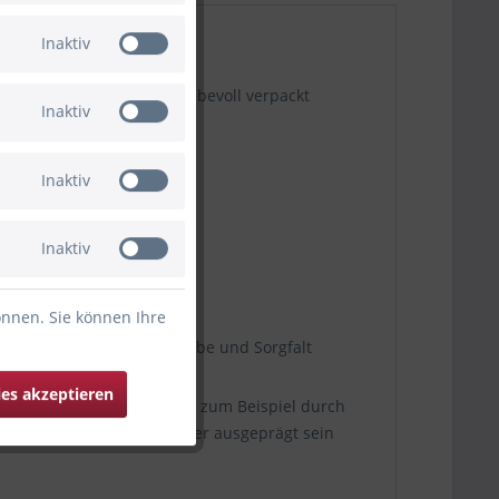
Inaktiv
chenk, das in dem Glas liebevoll verpackt
Inaktiv
Inaktiv
Inaktiv
önnen. Sie können Ihre
odukt, sondern ein mit Liebe und Sorgfalt
ies akzeptieren
lich auswirken können, wie zum Beispiel durch
nnen stärker oder schwächer ausgeprägt sein