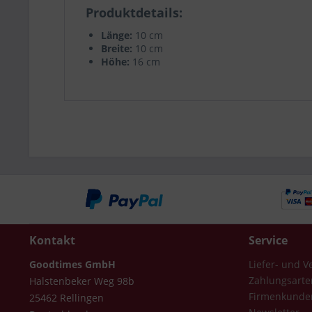
Produktdetails
Länge:
10 cm
Breite:
10 cm
Höhe:
16 cm
Kontakt
Service
Goodtimes GmbH
Liefer- und 
Zahlungsarte
Halstenbeker Weg 98b
Firmenkunde
25462 Rellingen