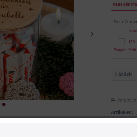
Passe dein Pr
Dein Wun
Eing
Ich
Eingabe fehlt
Vergleic
Artikel-Nr.:
 zum Hersteller