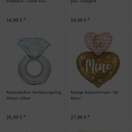
Erdbeere - I Love You"
you" rosegold
14,90 € *
24,90 € *
Riesenballon Verlobungsring
Riesige Ballonherzen "Be
Glitzer Silber
Mine"
26,90 € *
27,90 € *