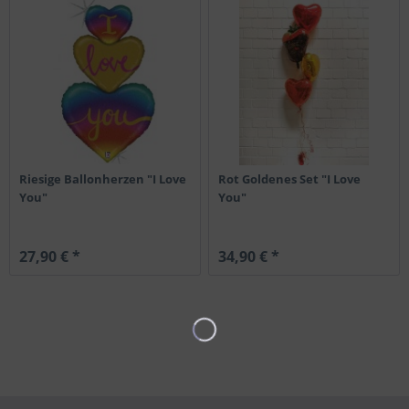
Riesige Ballonherzen "I Love
Rot Goldenes Set "I Love
You"
You"
27,90 € *
34,90 € *