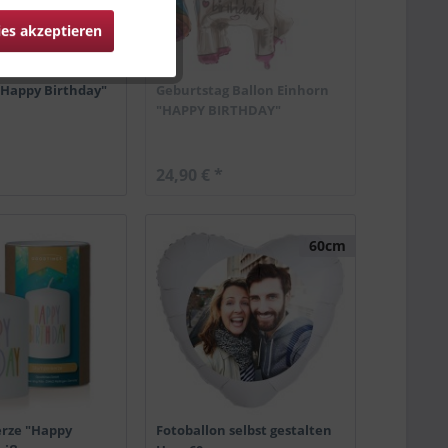
ies akzeptieren
"Happy Birthday"
Geburtstag Ballon Einhorn
"HAPPY BIRTHDAY"
24,90 € *
60cm
rze "Happy
Fotoballon selbst gestalten