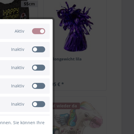
55cm
Aktiv
Inaktiv
le Controller
Ballongewicht lila
Inaktiv
1,95 € *
Inaktiv
Inaktiv
Bald wieder da
önnen. Sie können Ihre