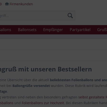
80
Firmenkunden
allons
Ballonsets
Empfänger
Partyartikel
Gruß
ngruß mit unseren Bestsellern
eine Übersicht über die aktuell
beliebtesten Folienballons und an
eit bei
Ballongrüße versendet
wurden. Diese Rubrik wird laufend a
 Tage
.
 vertreten sind neben den besonders gefragten
selbst gestaltete
sballons
und
Folienballons zur Hochzeit
. Bei diesen Rubriken hand