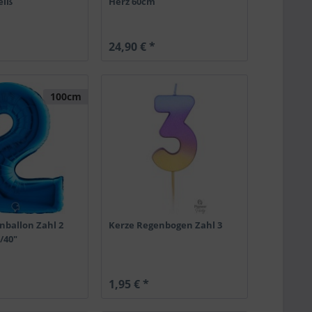
eiß
Herz 60cm
24,90 € *
100cm
nballon Zahl 2
Kerze Regenbogen Zahl 3
/40"
1,95 € *