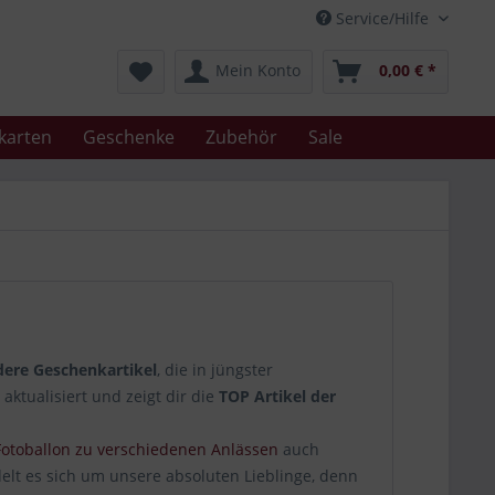
Service/Hilfe
Mein Konto
0,00 € *
karten
Geschenke
Zubehör
Sale
dere Geschenkartikel
, die in jüngster
ktualisiert und zeigt dir die
TOP Artikel der
 Fotoballon zu verschiedenen Anlässen
auch
elt es sich um unsere absoluten Lieblinge, denn