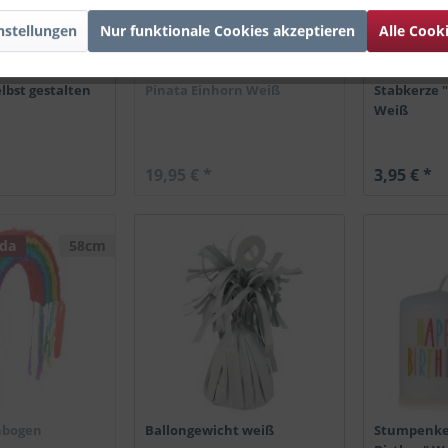
nstellungen
Nur funktionale Cookies akzeptieren
Alle Cook
elbst gestalten
Pinata Einhorn Weiß
Stabkerze 
Weiß
19,95 € *
3,95 € *
 da
58cm
nbogen
Ballongewicht weiß
Stumpenke