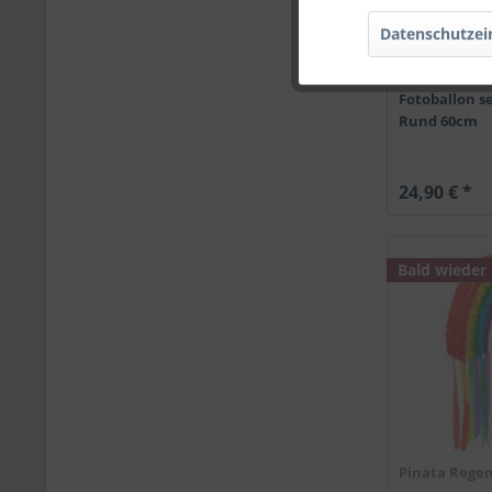
Datenschutzei
Fotoballon s
Rund 60cm
24,90 € *
Bald wieder
Pinata Rege