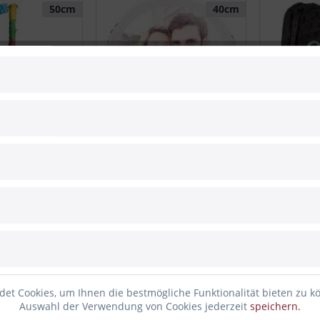
50cm
40cm
Fotoballon selbst gestalten
Pinata Spie
Rund 40cm
14,90 € *
19,95 € *
60cm
Bald wieder da
et Cookies, um Ihnen die bestmögliche Funktionalität bieten zu k
Auswahl der Verwendung von Cookies jederzeit
speichern.