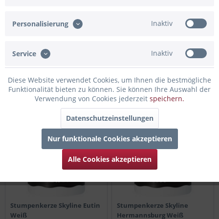
Inaktiv
Personalisierung
Stumpenkerze Skyline
Stumpenkerze Skyline
Inaktiv
Service
Drochtersen Weiß
Dubai Weiß
Diese Website verwendet Cookies, um Ihnen die bestmögliche
8,95 € *
8,95 € *
Funktionalität bieten zu können. Sie können Ihre Auswahl der
Verwendung von Cookies jederzeit
speichern.
Datenschutzeinstellungen
Nur funktionale Cookies akzeptieren
Alle Cookies akzeptieren
Stumpenkerze Skyline Eutin
Stumpenkerze Skyline
Weiß
Hermannsburg Weiß