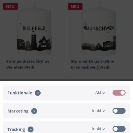
NEU
NEU
Stumpenkerze Skyline
Stumpenkerze Skyline
Bielefeld Weiß
Braunschweig Weiß
8,95 € *
8,95 € *
Aktiv
Funktionale
Inaktiv
Marketing
Inaktiv
Tracking