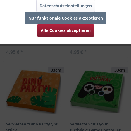
Datenschutzeinstellungen
Nur funktionale Cookies akzeptieren
Servietten "Happy Birthday"
Servietten Einhorn &
Alle Cookies akzeptieren
Rosa, 20 Stück
Regenbogen, 20 Stück
4,95 € *
4,95 € *
33cm
33cm
Servietten "Dino Party!", 20
Servietten "It's your
Stück
Birthday" Game Controller,