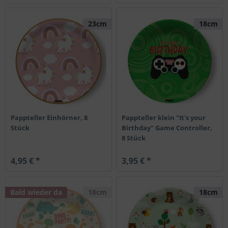
23cm
18cm
Pappteller Einhörner, 8
Pappteller klein "It's your
Stück
Birthday" Game Controller,
8 Stück
4,95 € *
3,95 € *
Bald wieder da
18cm
18cm