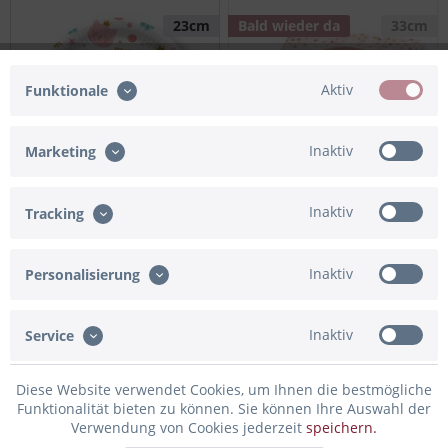
23cm
Bald wieder da
33cm
Aktiv
Funktionale
Inaktiv
Marketing
Pappteller Katzen
Servietten "Happy Birthday"
Inaktiv
Tracking
Prinzessin, 8 Stück
Boho, 20 Stück
Inaktiv
Personalisierung
4,95 € *
4,95 € *
Inaktiv
Service
Bald wieder da
33cm
Bald wieder da
33cm
Diese Website verwendet Cookies, um Ihnen die bestmögliche
Funktionalität bieten zu können. Sie können Ihre Auswahl der
Verwendung von Cookies jederzeit
speichern.