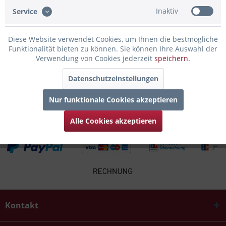
Bewertungen lesen, schreiben und diskutieren...
mehr
Inaktiv
Service
Infos zum Hersteller
Diese Website verwendet Cookies, um Ihnen die bestmögliche
Folgende Infos zum Hersteller sind verfübar......
mehr
Funktionalität bieten zu können. Sie können Ihre Auswahl der
Verwendung von Cookies jederzeit
speichern.
Kunden kauften auch
Datenschutzeinstellungen
Kunden haben sich ebenfalls angesehen
Nur funktionale Cookies akzeptieren
Alle Cookies akzeptieren
Kontakt