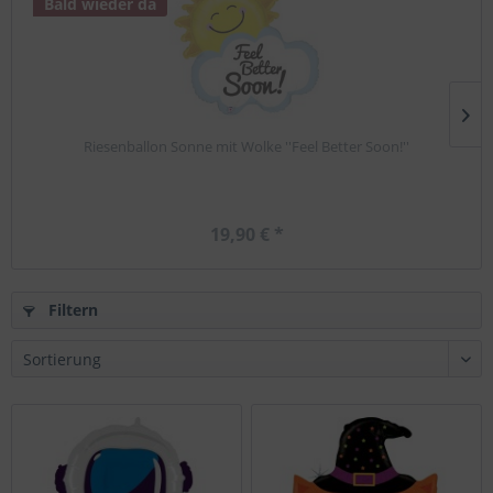
Bald wieder da
Riesenballon Sonne mit Wolke ''Feel Better Soon!''
19,90 € *
Filtern