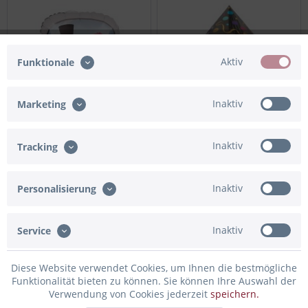
Aktiv
Funktionale
Inaktiv
Marketing
Folienballon Hochzeitsauto
Folienballon Raute "Happy
Inaktiv
Tracking
"Happily Ever After"
New Year!"
Inaktiv
Personalisierung
21,90 € *
18,90 € *
Inaktiv
Service
Bald wieder da
Diese Website verwendet Cookies, um Ihnen die bestmögliche
Funktionalität bieten zu können. Sie können Ihre Auswahl der
Verwendung von Cookies jederzeit
speichern.