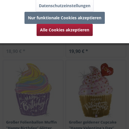
Datenschutzeinstellungen
Nur funktionale Cookies akzeptieren
Folienballon zur
Glitzernder Riesenballon
Alle Cookies akzeptieren
Einschulung "School is Cool!"
Taube
18,90 € *
19,90 € *
Großer Folienballon Muffin
Großer goldener Cupcake
"Happy Birthday" Glitter
''Happy Valentine's Day''