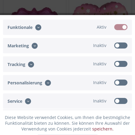
Aktiv
Funktionale
Inaktiv
Marketing
Großer Folienballon "Happy
Großer Herz Folienballon
Inaktiv
Tracking
Mother's Day"
"Happy Mother's Day"
Inaktiv
Personalisierung
24,90 € *
24,90 € *
Inaktiv
Service
Diese Website verwendet Cookies, um Ihnen die bestmögliche
Funktionalität bieten zu können. Sie können Ihre Auswahl der
Verwendung von Cookies jederzeit
speichern.