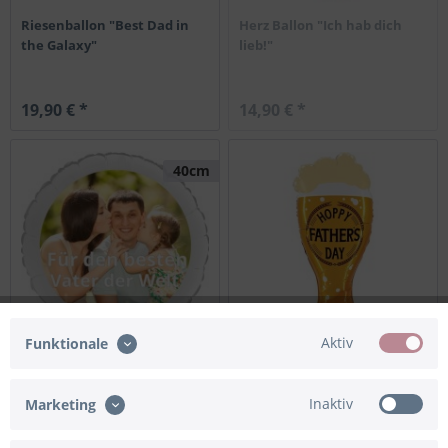
Riesenballon "Best Dad in
Herz Ballon "Ich hab dich
the Galaxy"
lieb!"
19,90 € *
14,90 € *
40cm
Aktiv
Funktionale
Ballon mit Foto als
Folienballon "Hoppy Father's
Geschenk zum Vatertag
Day" Bierglas
Inaktiv
Marketing
14,90 € *
24,90 € *