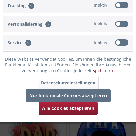
Inaktiv
Tracking
Inaktiv
Personalisierung
Inaktiv
Service
Diese Website verwendet Cookies, um Ihnen die bestmögliche
Funktionalität bieten zu können. Sie können Ihre Auswahl der
Verwendung von Cookies jederzeit
speichern.
Folienballon You're The Best
Folienballon "Du bist der
Dad
Beste!"
Datenschutzeinstellungen
Nur funktionale Cookies akzeptieren
14,90 € *
14,90 € *
Alle Cookies akzeptieren