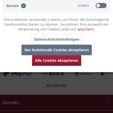
Bewertungen lesen, schreiben und diskutieren...
mehr
Inaktiv
Service
Infos zum Hersteller
Diese Website verwendet Cookies, um Ihnen die bestmögliche
Folgende Infos zum Hersteller sind verfübar......
mehr
Funktionalität bieten zu können. Sie können Ihre Auswahl der
Verwendung von Cookies jederzeit
speichern.
Kunden kauften auch
Datenschutzeinstellungen
Kunden haben sich ebenfalls angesehen
Nur funktionale Cookies akzeptieren
Alle Cookies akzeptieren
Kontakt