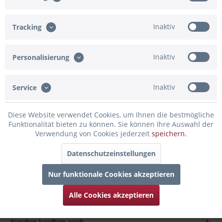
In den Warenkorb
Inaktiv
Tracking
Merken
Bewerten
Artikel-Nr.:
80-200593
Inaktiv
Personalisierung
Beschreibung
Inaktiv
Service
mehr
Diese Website verwendet Cookies, um Ihnen die bestmögliche
Bewertungen
0
Funktionalität bieten zu können. Sie können Ihre Auswahl der
Bewertungen lesen, schreiben und diskutieren...
mehr
Verwendung von Cookies jederzeit
speichern.
Datenschutzeinstellungen
Infos zum Hersteller
Folgende Infos zum Hersteller sind verfübar......
mehr
Nur funktionale Cookies akzeptieren
Alle Cookies akzeptieren
Zubehör
4
Kunden kauften auch