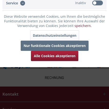
Inaktiv
Service
Infos zum Hersteller
Diese Website verwendet Cookies, um Ihnen die bestmögliche
Folgende Infos zum Hersteller sind verfübar......
mehr
Funktionalität bieten zu können. Sie können Ihre Auswahl der
Verwendung von Cookies jederzeit
speichern.
Kunden kauften auch
Datenschutzeinstellungen
Kunden haben sich ebenfalls angesehen
Nur funktionale Cookies akzeptieren
Alle Cookies akzeptieren
Kontakt