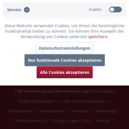
Inaktiv
Service
Service
Diese Website verwendet Cookies, um Ihnen die bestmögliche
Informationen
Funktionalität bieten zu können. Sie können Ihre Auswahl der
Verwendung von Cookies jederzeit
speichern.
Datenschutzeinstellungen
Newsletter
Nur funktionale Cookies akzeptieren
Vertrag widerrufen
Alle Cookies akzeptieren
* Alle Preise inkl. gesetzl. Mehrwertsteuer zzgl.
Versandkosten
Cookie Einstellungen
Liefer- und Versandkosten
Zahlungsarten
Firmenkunden
Newsletter
Ballonpflege
Wie funktioniert's?
Häufige Fragen / FAQ
Kontakt