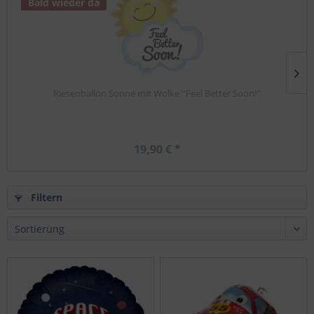
Bald wieder da
Riesenballon Sonne mit Wolke ''Feel Better Soon!''
19,90 € *
Filtern