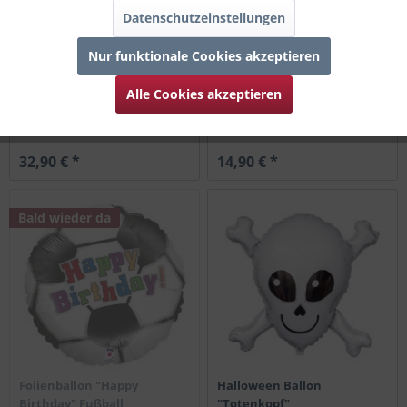
Datenschutzeinstellungen
Nur funktionale Cookies akzeptieren
Deko Ballonset, Irisierend
Eckiger Folienballon zu
Alle Cookies akzeptieren
Grün
religiösen Festen, blau
32,90 € *
14,90 € *
Bald wieder da
Folienballon "Happy
Halloween Ballon
Birthday" Fußball
"Totenkopf"