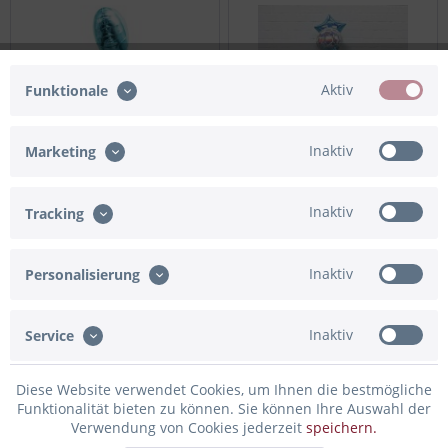
Aktiv
Funktionale
Inaktiv
Marketing
Deko Ballonset "Baby Boy"
Deko Ballonset, Irisierend
Inaktiv
Tracking
Blau
Inaktiv
Personalisierung
27,90 € *
32,90 € *
Inaktiv
Service
Diese Website verwendet Cookies, um Ihnen die bestmögliche
Funktionalität bieten zu können. Sie können Ihre Auswahl der
Verwendung von Cookies jederzeit
speichern.