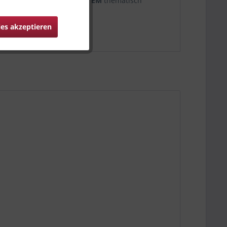
nnen
Fanfeste zur WM und EM
thematisch
ies akzeptieren
tiv daher gleich hier!