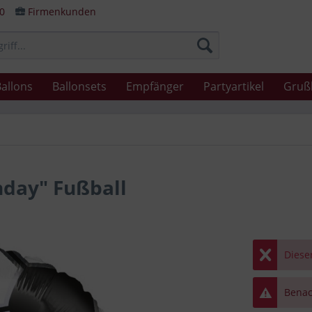
80
Firmenkunden
allons
Ballonsets
Empfänger
Partyartikel
Gruß
hday" Fußball
Dieser
Benach