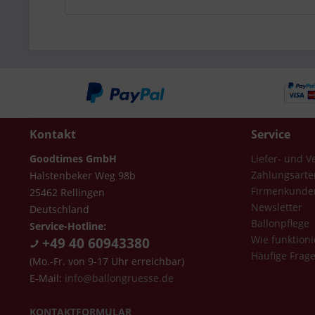
Kontakt
Service
Goodtimes GmbH
Liefer- und 
Zahlungsarte
Halstenbeker Weg 98b
Firmenkunde
25462 Rellingen
Newsletter
Deutschland
Ballonpflege
Service-Hotline:
Wie funktioni
+49 40 60943380
Häufige Frag
(Mo.-Fr. von 9-17 Uhr erreichbar)
E-Mail:
info@ballongruesse.de
KONTAKTFORMULAR