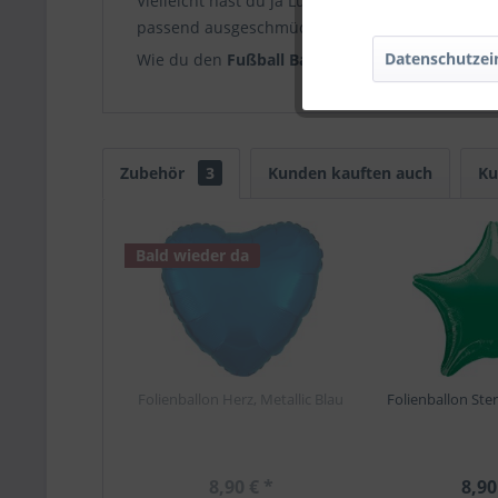
Vielleicht hast du ja Lust, den Fußball zusamm
passend ausgeschmückt werden.
Datenschutzei
Wie du den
Fußball Ballon
auch verwendest, er i
Zubehör
3
Kunden kauften auch
Ku
Bald wieder da
Folienballon Herz, Metallic Blau
Folienballon Ster
8,90 € *
8,90