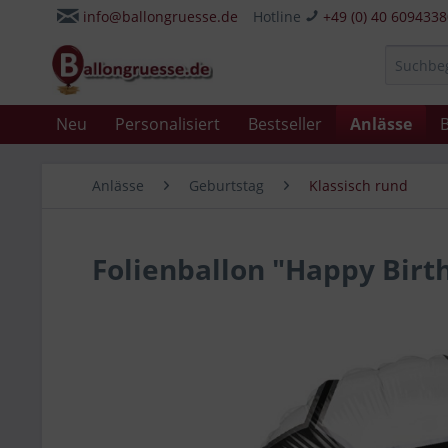
info@ballongruesse.de
Hotline
+49 (0) 40 609433
Neu
Personalisiert
Bestseller
Anlässe
B
Anlässe
Geburtstag
Klassisch rund
Folienballon "Happy Birt