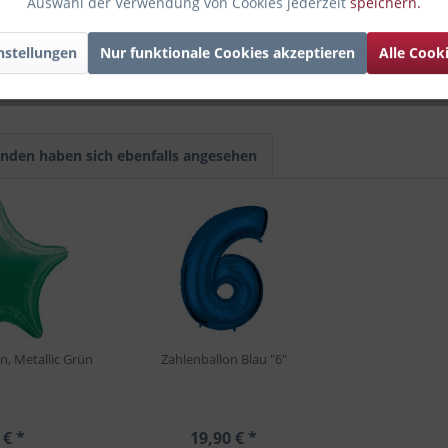
en mit dem
Folienballon "Deutschland Flagge"
zu dekorieren. So kö
Auswahl der Verwendung von Cookies jederzeit
speichern.
nstellungen
Nur funktionale Cookies akzeptieren
Alle Cook
st in jedem Fall ein
Hingucker mit Sportsgeist
. Sichere dir das Mo
nden haben sich ebenfalls angesehen
n, Metallic Grün
Zahlenballon Blau "6"
 € *
19,90 € *