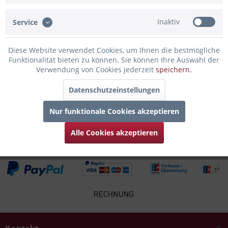
Inaktiv
Service
Infos zum Hersteller
Folgende Infos zum Hersteller sind verfübar......
mehr
Diese Website verwendet Cookies, um Ihnen die bestmögliche
Funktionalität bieten zu können. Sie können Ihre Auswahl der
Zubehör
4
Verwendung von Cookies jederzeit
speichern.
Datenschutzeinstellungen
Kunden kauften auch
Nur funktionale Cookies akzeptieren
Kunden haben sich ebenfalls angesehen
Alle Cookies akzeptieren