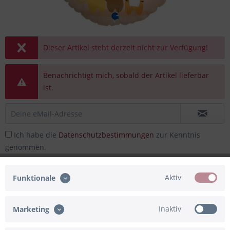
Dieser Artikel steht derzeit nicht zur Verfügung!
Benachrichtigt mich, sobald der Artikel lieferbar
ist.
Ich habe die
Datenschutzbestimmungen
zur Kenntnis
genommen.
14,90 € *
Aktiv
Funktionale
inkl. MwSt.
zzgl. Versandkosten
Lieferzeit 1-4 Tage
Inaktiv
Marketing
Merken
Bewerten