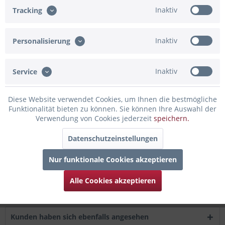
Artikel-Nr.:
02-G78104.BG
Inaktiv
Tracking
Beschreibung
Inaktiv
Personalisierung
Details zum Ballon: Material: aluminiumbeschichtete Nylon-
Folie...
mehr
Inaktiv
Service
Bewertungen
0
Bewertungen lesen, schreiben und diskutieren...
mehr
Diese Website verwendet Cookies, um Ihnen die bestmögliche
Funktionalität bieten zu können. Sie können Ihre Auswahl der
Verwendung von Cookies jederzeit
speichern.
Infos zum Hersteller
Datenschutzeinstellungen
Folgende Infos zum Hersteller sind verfübar......
mehr
Nur funktionale Cookies akzeptieren
Zubehör
4
Alle Cookies akzeptieren
Kunden kauften auch
Kunden haben sich ebenfalls angesehen