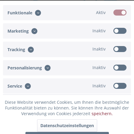
Aktiv
Funktionale
Inaktiv
Marketing
Cake Topper Ballon Stern
Cake Topper Ballon Stern
Blau "Name" aus Acryl
Set 1 Blau "Name" aus Acryl
Inaktiv
Tracking
12,95 € *
24,95 € *
Inaktiv
Personalisierung
TIPP!
TIPP!
Inaktiv
Service
Diese Website verwendet Cookies, um Ihnen die bestmögliche
Funktionalität bieten zu können. Sie können Ihre Auswahl der
Verwendung von Cookies jederzeit
speichern.
Datenschutzeinstellungen
Cake Topper Fußball "Zahl"
Cake Topper Geiler Typ Set