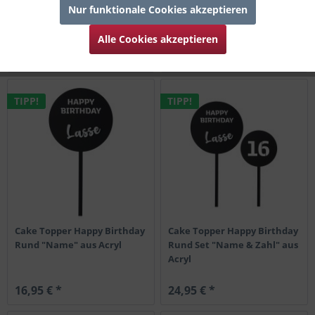
Nur funktionale Cookies akzeptieren
aus Holz
"Zahl" aus Acryl
Alle Cookies akzeptieren
12,95 € *
19,95 € *
TIPP!
TIPP!
Cake Topper Happy Birthday
Cake Topper Happy Birthday
Rund "Name" aus Acryl
Rund Set "Name & Zahl" aus
Acryl
16,95 € *
24,95 € *