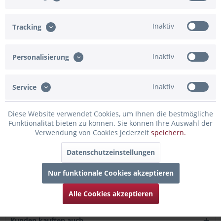
In den Warenkorb
Inaktiv
Konfiguration ist unvollständig - bitte prüfen!
Tracking
Merken
Bewerten
Inaktiv
Personalisierung
Artikel-Nr.:
91-830184
Inaktiv
Service
Beschreibung
Du möchtest einem Muffin oder einen Kuchen noch eine
Diese Website verwendet Cookies, um Ihnen die bestmögliche
persönliche Note geben? Dann...
mehr
Funktionalität bieten zu können. Sie können Ihre Auswahl der
Verwendung von Cookies jederzeit
speichern.
Bewertungen
0
Datenschutzeinstellungen
Bewertungen lesen, schreiben und diskutieren...
mehr
Nur funktionale Cookies akzeptieren
Infos zum Hersteller
Alle Cookies akzeptieren
Folgende Infos zum Hersteller sind verfübar......
mehr
Kunden kauften auch