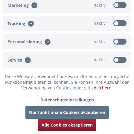
Inaktiv
Marketing
Eingabe fehlt
Inaktiv
Tracking
In den Warenkorb
Inaktiv
Personalisierung
Konfiguration ist unvollständig - bitte prüfen!
Merken
Bewerten
Inaktiv
Service
Artikel-Nr.:
91-830337
Diese Website verwendet Cookies, um Ihnen die bestmögliche
Funktionalität bieten zu können. Sie können Ihre Auswahl der
Beschreibung
Verwendung von Cookies jederzeit
speichern.
Dieser personalisierte Cake Topper zum Geburtstag aus
Holz, ist modern und gleichzeitig...
mehr
Datenschutzeinstellungen
Nur funktionale Cookies akzeptieren
Bewertungen
0
Bewertungen lesen, schreiben und diskutieren...
mehr
Alle Cookies akzeptieren