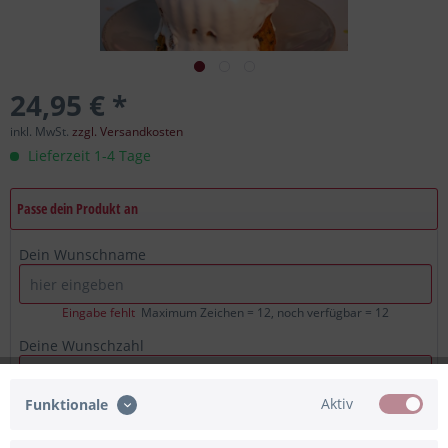
24,95 € *
inkl. MwSt.
zzgl. Versandkosten
Lieferzeit 1-4 Tage
Passe dein Produkt an
Dein Wunschname
Eingabe fehlt
Maximum Zeichen = 12, noch verfügbar =
12
Deine Wunschzahl
Aktiv
Funktionale
Eingabe fehlt
Maximum Zeichen = 2, noch verfügbar =
2
Ich bestätige, dass die Angaben korrekt sind