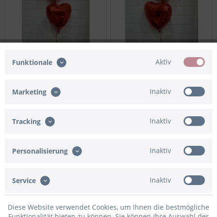
Aktiv
Funktionale
Ballon Bouquet Koalas "Ich
Ballon Bouquet Teddy "love"
Liebe Dich"
Inaktiv
Marketing
19,90 € *
19,90 € *
Inaktiv
Tracking
Inaktiv
Personalisierung
Inaktiv
Service
Diese Website verwendet Cookies, um Ihnen die bestmögliche
Funktionalität bieten zu können. Sie können Ihre Auswahl der