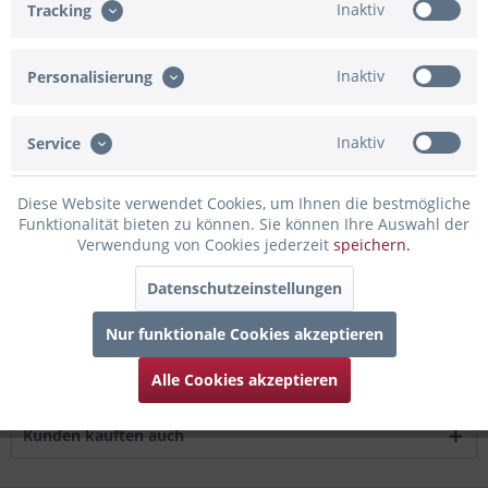
Inaktiv
Tracking
Artikel-Nr.:
BBHB084
Inaktiv
Personalisierung
Beschreibung
Überbringe zum Geburtstag mit diesem tollen Ballonset
Inaktiv
Service
herzliche Wünsche und...
mehr
Diese Website verwendet Cookies, um Ihnen die bestmögliche
Bewertungen
0
Funktionalität bieten zu können. Sie können Ihre Auswahl der
Bewertungen lesen, schreiben und diskutieren...
mehr
Verwendung von Cookies jederzeit
speichern.
Datenschutzeinstellungen
Infos zum Hersteller
Folgende Infos zum Hersteller sind verfübar......
mehr
Nur funktionale Cookies akzeptieren
Zubehör
1
Alle Cookies akzeptieren
Kunden kauften auch