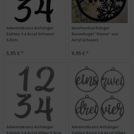
Adventskranz Anhänger
Geschenkanhänger
Zahlen 1-4 Acryl Schwarz
Baumkugel "Name" aus
5,5cm
Acryl Schwarz
5,95 € *
9,95 € *
Adventskranz Anhänger
Adventskranz Anhänger
Zahlen 1-4 Acryl Silber 5,5cm
Zahlen Rund 1-4 Acryl Silber