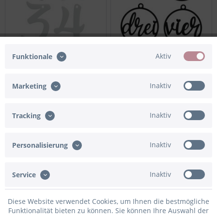
Adventskranz Anhänger
Adventskranz Anhänger
Aktiv
Funktionale
Zahlen 1-4 Acryl Weiß 5,5cm
Zahlen Rund 1-4 Acryl
Schwarz 5,5cm
Inaktiv
Marketing
5,95 € *
9,95 € *
Inaktiv
Tracking
Inaktiv
Personalisierung
Inaktiv
Service
Diese Website verwendet Cookies, um Ihnen die bestmögliche
Funktionalität bieten zu können. Sie können Ihre Auswahl der
Adventskranz Anhänger
Geschenkanhänger