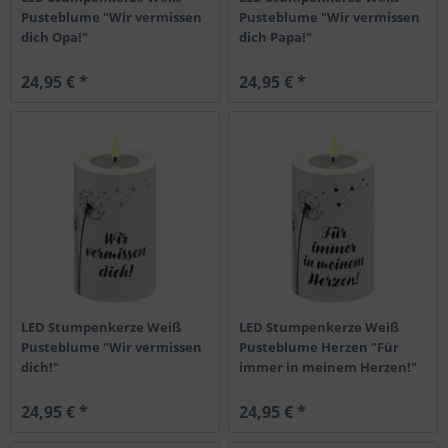
Pusteblume "Wir vermissen
Pusteblume "Wir vermissen
dich Opa!"
dich Papa!"
24,95 € *
24,95 € *
LED Stumpenkerze Weiß
LED Stumpenkerze Weiß
Pusteblume "Wir vermissen
Pusteblume Herzen "Für
dich!"
immer in meinem Herzen!"
24,95 € *
24,95 € *