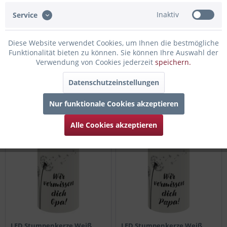
Inaktiv
Service
Diese Website verwendet Cookies, um Ihnen die bestmögliche
Funktionalität bieten zu können. Sie können Ihre Auswahl der
LED Stumpenkerze Weiß
LED Stumpenkerze Weiß
Verwendung von Cookies jederzeit
speichern.
Pusteblume "Wir vermissen
Pusteblume "Wir vermissen
dich NAME!"
dich Oma!"
Datenschutzeinstellungen
29,95 € *
24,95 € *
Nur funktionale Cookies akzeptieren
Alle Cookies akzeptieren
LED Stumpenkerze Weiß
LED Stumpenkerze Weiß