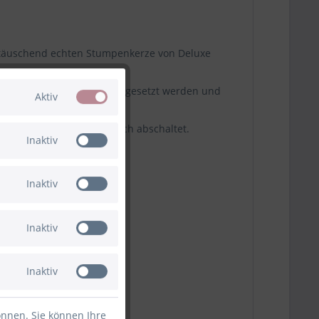
 täuschend echten Stumpenkerze von Deluxe
er nicht direktem Regen ausgesetzt werden und
Aktiv
 oder 8 Stunden automatisch abschaltet.
Inaktiv
oder Kindern
Inaktiv
Inaktiv
Inaktiv
önnen. Sie können Ihre