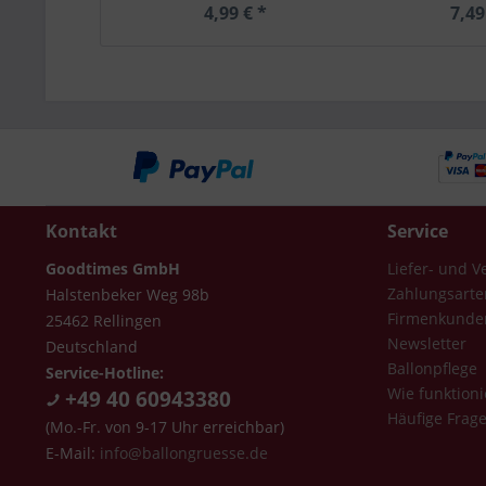
4,99 € *
7,49
Kontakt
Service
Goodtimes GmbH
Liefer- und 
Zahlungsarte
Halstenbeker Weg 98b
Firmenkunde
25462 Rellingen
Newsletter
Deutschland
Ballonpflege
Service-Hotline:
Wie funktioni
+49 40 60943380
Häufige Frag
(Mo.-Fr. von 9-17 Uhr erreichbar)
E-Mail:
info@ballongruesse.de