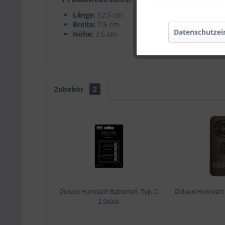
Länge:
12,5 cm
Breite:
7,5 cm
Datenschutzei
Höhe:
7,5 cm
Zubehör
2
Deluxe Homeart Batterien, Typ C,
Deluxe Homeart
2 Stück