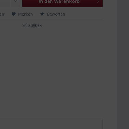
In den
Warenkorb
hen
Merken
Bewerten
70-808084