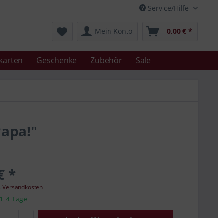
Service/Hilfe
Mein Konto
0,00 € *
karten
Geschenke
Zubehör
Sale
Papa!"
€ *
l. Versandkosten
 1-4 Tage