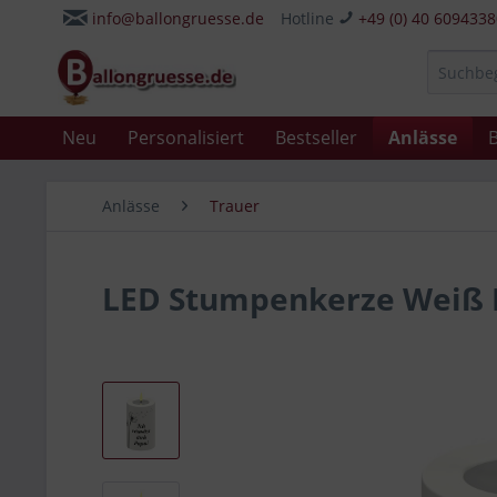
info@ballongruesse.de
Hotline
+49 (0) 40 609433
Neu
Personalisiert
Bestseller
Anlässe
B
Anlässe
Trauer
LED Stumpenkerze Weiß P