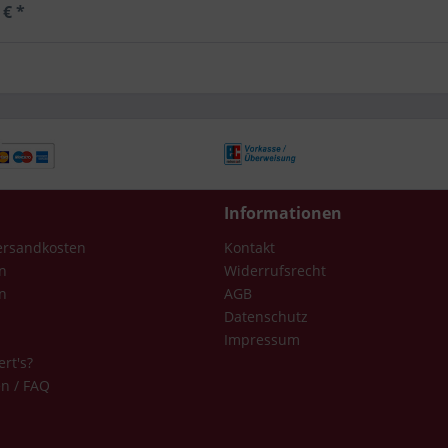
 € *
Informationen
Versandkosten
Kontakt
n
Widerrufsrecht
n
AGB
Datenschutz
Impressum
ert's?
en / FAQ