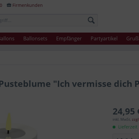
80
Firmenkunden
allons
Ballonsets
Empfänger
Partyartikel
Gruß
usteblume "Ich vermisse dich 
24,95 
inkl. MwSt.
zzg
Lieferzeit