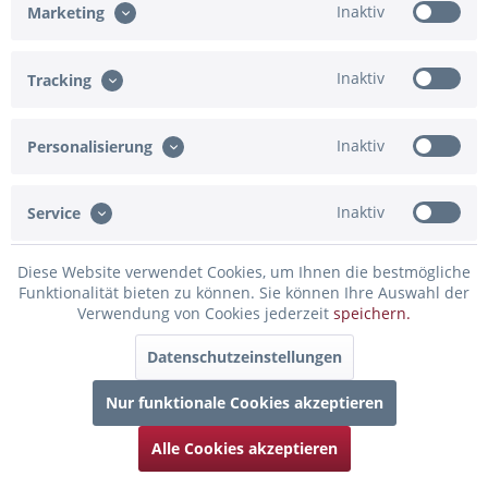
Inaktiv
Marketing
Inaktiv
Tracking
Ballongewicht hellblau
Ballongewicht blau
Inaktiv
Personalisierung
Inaktiv
Service
1,95 € *
1,95 € *
Diese Website verwendet Cookies, um Ihnen die bestmögliche
Funktionalität bieten zu können. Sie können Ihre Auswahl der
Verwendung von Cookies jederzeit
speichern.
Datenschutzeinstellungen
Nur funktionale Cookies akzeptieren
Alle Cookies akzeptieren
Ballongewicht grün
Ballongewicht schwarz