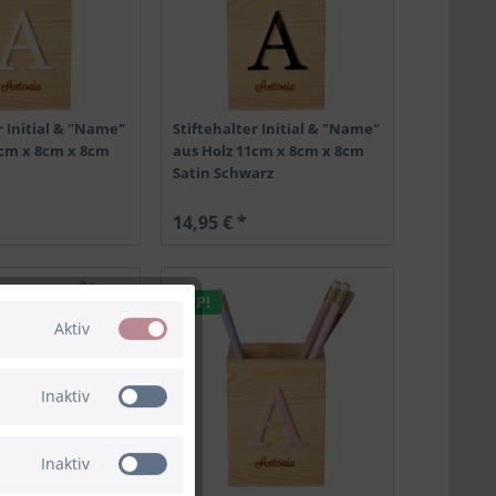
r Initial & "Name"
Stiftehalter Initial & "Name"
1cm x 8cm x 8cm
aus Holz 11cm x 8cm x 8cm
Satin Schwarz
14,95 € *
TIPP!
Aktiv
Inaktiv
Inaktiv