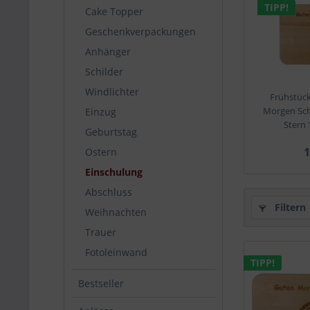
TIPP!
Cake Topper
Geschenkverpackungen
Anhänger
Schilder
Windlichter
Frühstüc
Morgen Sc
Einzug
Stern 
Geburtstag
1
Ostern
Einschulung
Abschluss
Filtern
Weihnachten
Trauer
Fotoleinwand
TIPP!
Bestseller