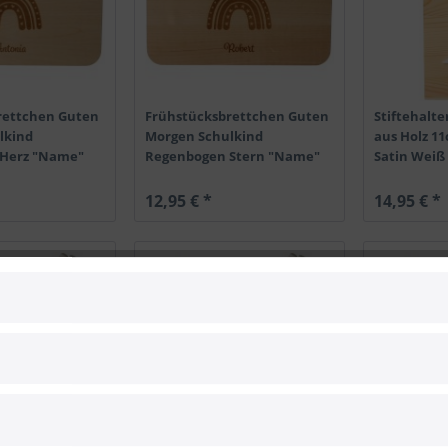
rettchen Guten
Frühstücksbrettchen Guten
Stiftehalte
lkind
Morgen Schulkind
aus Holz 1
Herz "Name"
Regenbogen Stern "Name"
Satin Weiß
23cm...
12,95 € *
14,95 € *
TIPP!
TIPP!