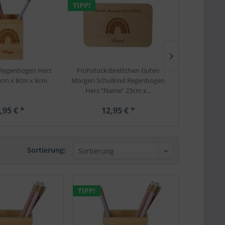
TIPP!
TIPP!
r Regenbogen Herz
Frühstücksbrettchen Guten
Stiftehalter 
cm x 8cm x 8cm
Morgen Schulkind Regenbogen
"Name" 11c
Herz "Name" 23cm x...
,95 € *
12,95 € *
14,
Sortierung:
TIPP!