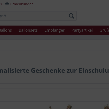
80
Firmenkunden
Ballons
Ballonsets
Empfänger
Partyartikel
Gruß
nalisierte Geschenke zur Einschul