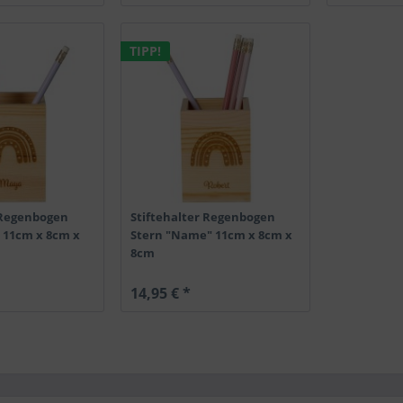
TIPP!
 Regenbogen
Stiftehalter Regenbogen
 11cm x 8cm x
Stern "Name" 11cm x 8cm x
8cm
14,95 € *