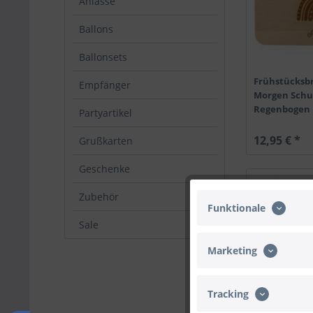
Anlässe
Ballons
Ballonsets
Frühstücksb
Empfänger
Morgen Schu
Regenbogen 
Partyartikel
23cm x...
12,95 € *
Grußkarten
Geschenke
TIPP!
Zubehör
Funktionale
Sale
Marketing
Tracking