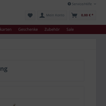
Service/Hilfe
Mein Konto
0,00 € *
karten
Geschenke
Zubehör
Sale
ung