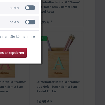
r Initial & "Name"
Stiftehalter Initial & "Name"
1cm x 8cm x 8cm
aus Holz 11cm x 8cm x 8cm
Inaktiv
Pastel Rosa
14,95 € *
Inaktiv
önnen. Sie können Ihre
TIPP!
ies akzeptieren
r Initial & "Name"
Stiftehalter Initial & "Name"
1cm x 8cm x 8cm
aus Holz 11cm x 8cm x 8cm
beere
Pastel Türkis
14,95 € *