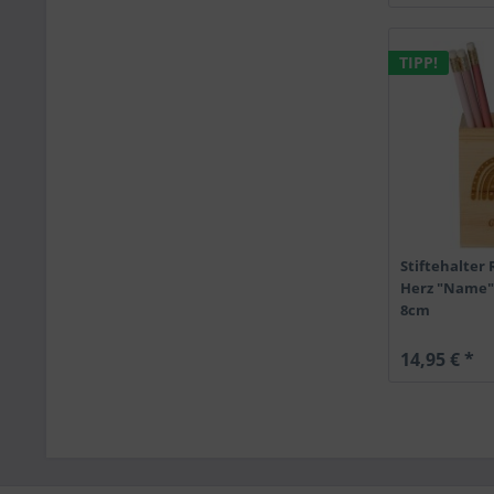
TIPP!
Stiftehalter
Herz "Name"
8cm
14,95 € *