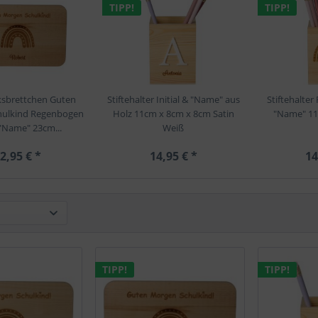
TIPP!
TIPP!
ksbrettchen Guten
Stiftehalter Initial & "Name" aus
Stiftehalte
hulkind Regenbogen
Holz 11cm x 8cm x 8cm Satin
"Name" 11
"Name" 23cm...
Weiß
2,95 € *
14,95 € *
14
TIPP!
TIPP!