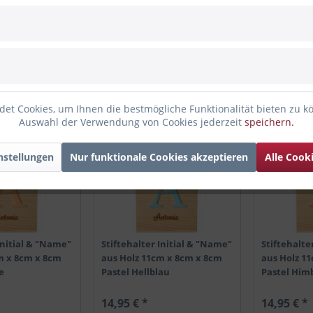
Initial & "Name"
Stiftehalter Initial & "Name"
Stiftehalte
m x 8cm x 8cm
aus Holz 11cm x 8cm x 8cm
aus Holz 1
Pastel Flieder
Pastel Gelb
14,95 € *
14,95 € *
et Cookies, um Ihnen die bestmögliche Funktionalität bieten zu k
TIPP!
TIPP!
Auswahl der Verwendung von Cookies jederzeit
speichern.
nstellungen
Nur funktionale Cookies akzeptieren
Alle Cook
Initial & "Name"
Stiftehalter Initial & "Name"
Stiftehalte
m x 8cm x 8cm
aus Holz 11cm x 8cm x 8cm
aus Holz 1
e
Pastel Hellblau
Pastel Him
14,95 € *
14,95 € *