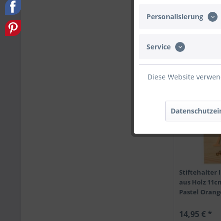
Stiftehalter 
aus Holz 11c
Personalisierung
Pastel Mint
14,95 € *
Service
Diese Website verwend
TIPP!
Datenschutzei
Stiftehalter 
aus Holz 11c
Pastel Orang
14,95 € *