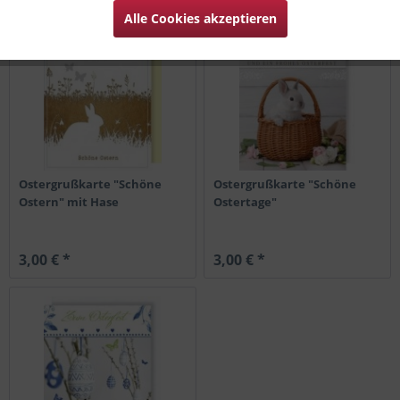
Alle Cookies akzeptieren
Ostergrußkarte "Schöne
Ostergrußkarte "Schöne
Ostern" mit Hase
Ostertage"
3,00 € *
3,00 € *