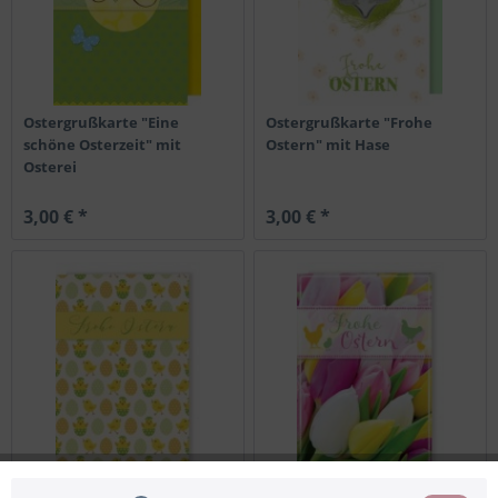
Ostergrußkarte "Eine
Ostergrußkarte "Frohe
schöne Osterzeit" mit
Ostern" mit Hase
Osterei
3,00 € *
3,00 € *
Ostergrußkarte "Frohe
Ostergrußkarte "Frohe