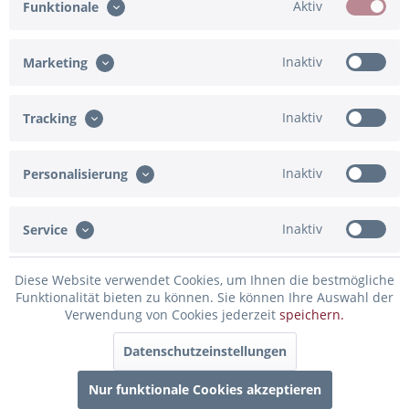
Aktiv
Funktionale
Ostern" mit Küken
Ostern" mit Tulpen
Inaktiv
Marketing
3,00 € *
3,00 € *
Inaktiv
Tracking
Inaktiv
Personalisierung
Inaktiv
Service
Diese Website verwendet Cookies, um Ihnen die bestmögliche
Ostergrußkarte "Frohe
Ostergrußkarte
Funktionalität bieten zu können. Sie können Ihre Auswahl der
Ostern" mit Tulpenstrauß
"Ostergrüße" mit Osterei
Verwendung von Cookies jederzeit
speichern.
Datenschutzeinstellungen
3,00 € *
3,00 € *
Nur funktionale Cookies akzeptieren