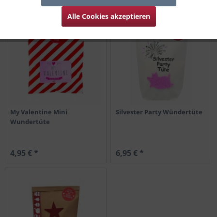
Alle Cookies akzeptieren
My Valentine Mini
Silvester Party Wündertüte
Wundertüte
4,95 € *
6,95 € *