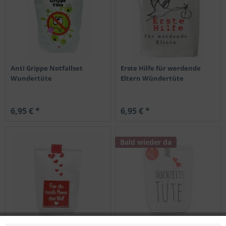
Anti Grippe Notfallset
Erste Hilfe für werdende
Wundertüte
Eltern Wündertüte
6,95 € *
6,95 € *
Bald wieder da