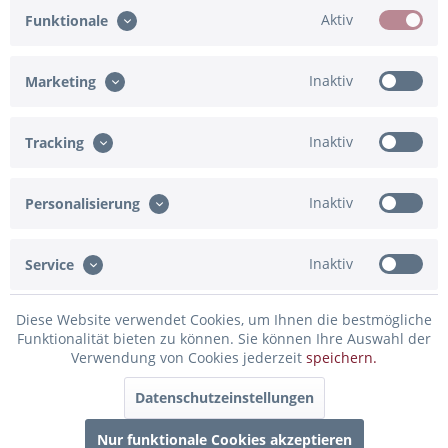
Für die beste Mama der Welt
Hochzeitswundertüte
Aktiv
Funktionale
Mini Wundertüte
Inaktiv
Marketing
4,95 € *
6,95 € *
Inaktiv
Tracking
Inaktiv
Personalisierung
Inaktiv
Service
Diese Website verwendet Cookies, um Ihnen die bestmögliche
Funktionalität bieten zu können. Sie können Ihre Auswahl der
Kleine Liebe Mini
Konfirmations Wundertüte
Verwendung von Cookies jederzeit
speichern.
Wundertüte
Datenschutzeinstellungen
4,95 € *
6,95 € *
Nur funktionale Cookies akzeptieren