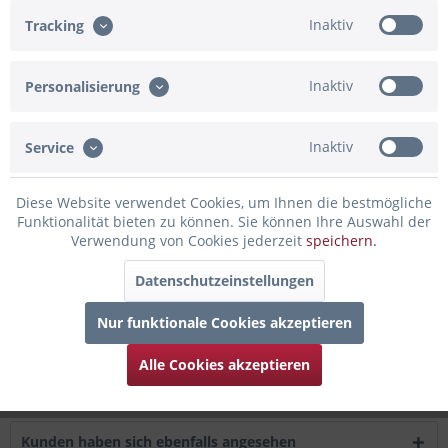
Inaktiv
Tracking
Artikel-Nr.:
65-63144
Beschreibung
Inaktiv
Personalisierung
Kleines, kreatives Geschenk zur Hochzeit, für alle Verliebten.
Als kleine Überraschung...
mehr
Inaktiv
Service
Bewertungen
0
Diese Website verwendet Cookies, um Ihnen die bestmögliche
Bewertungen lesen, schreiben und diskutieren...
mehr
Funktionalität bieten zu können. Sie können Ihre Auswahl der
Verwendung von Cookies jederzeit
speichern.
Infos zum Hersteller
Datenschutzeinstellungen
Folgende Infos zum Hersteller sind verfübar......
mehr
Nur funktionale Cookies akzeptieren
Zubehör
5
Alle Cookies akzeptieren
Kunden kauften auch
Kunden haben sich ebenfalls angesehen