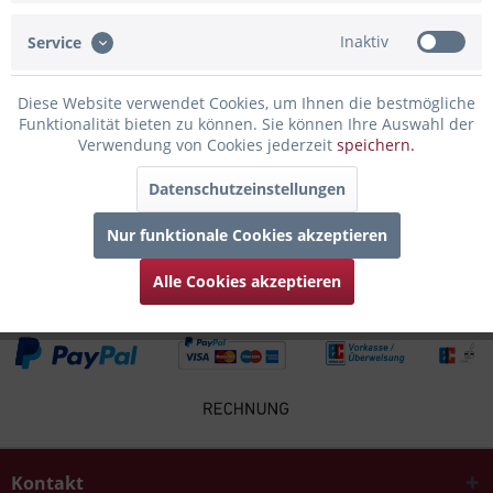
Inaktiv
Service
Infos zum Hersteller
Folgende Infos zum Hersteller sind verfübar......
mehr
Diese Website verwendet Cookies, um Ihnen die bestmögliche
Funktionalität bieten zu können. Sie können Ihre Auswahl der
Zubehör
8
Verwendung von Cookies jederzeit
speichern.
Datenschutzeinstellungen
Kunden kauften auch
Nur funktionale Cookies akzeptieren
Kunden haben sich ebenfalls angesehen
Alle Cookies akzeptieren
Kontakt