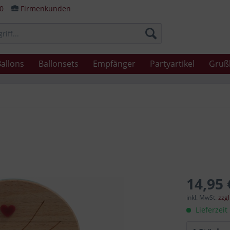
80
Firmenkunden
allons
Ballonsets
Empfänger
Partyartikel
Gruß
14,95 
inkl. MwSt.
zzg
Lieferzeit