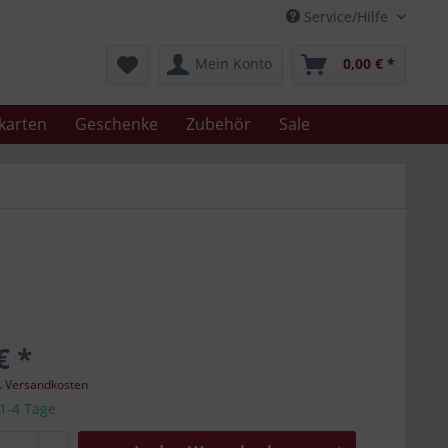
Service/Hilfe
Mein Konto
0,00 € *
karten
Geschenke
Zubehör
Sale
€ *
l. Versandkosten
 1-4 Tage