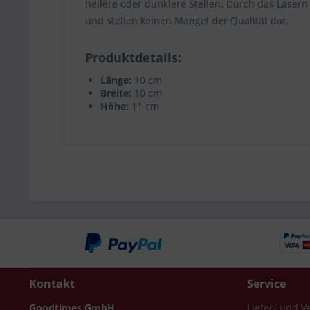
hellere oder dunklere Stellen. Durch das Laser
und stellen keinen Mangel der Qualität dar.
Produktdetails
Länge:
10 cm
Breite:
10 cm
Höhe:
11 cm
Kontakt
Service
Goodtimes GmbH
Liefer- und 