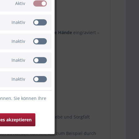
Aktiv
Inaktiv
kel sind
zwei sich haltende Hände
eingraviert –
eiht ✨
Inaktiv
Inaktiv
Inaktiv
önnen. Sie können Ihre
rodukt, sondern dein mit Liebe und Sorgfalt
ies akzeptieren
lich auswirken können, wie zum Beispiel durch