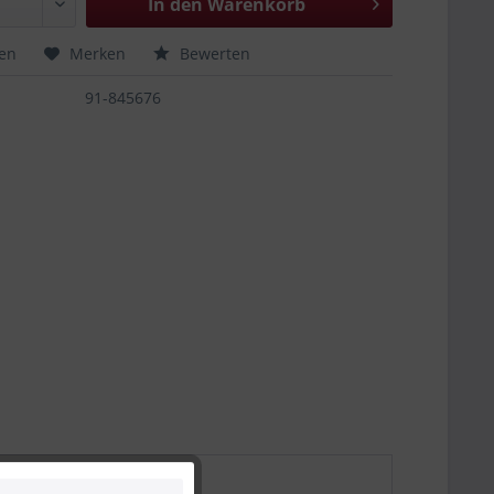
In den
Warenkorb
hen
Merken
Bewerten
91-845676