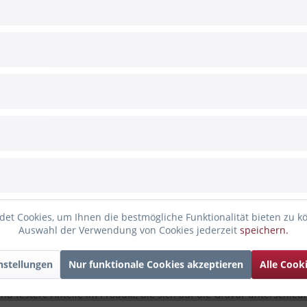
Hände & Acrylherz als Symbol der Verbundenheit
t für Nähe, Zusammenhalt und echte Verbundenheit. Auf dem Dec
, das dem Design eine moderne und zugleich emotionale Note verl
en 530 ml)
üßigkeiten sind nicht enthalten
et Cookies, um Ihnen die bestmögliche Funktionalität bieten zu k
Auswahl der Verwendung von Cookies jederzeit
speichern.
staltet und mit unserem Lasercutter graviert. Es ist kein Massenp
nstellungen
Nur funktionale Cookies akzeptieren
Alle Cook
d festere Anteile im Produkt, die sich auf die Gravur unterschied