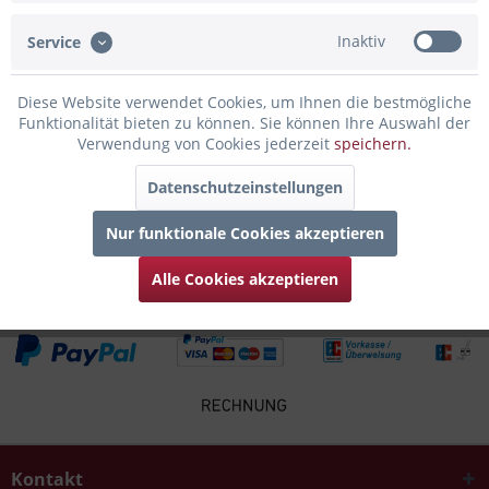
Inaktiv
Service
Infos zum Hersteller
Folgende Infos zum Hersteller sind verfübar......
mehr
Diese Website verwendet Cookies, um Ihnen die bestmögliche
Funktionalität bieten zu können. Sie können Ihre Auswahl der
Zubehör
2
Verwendung von Cookies jederzeit
speichern.
Datenschutzeinstellungen
Kunden kauften auch
Nur funktionale Cookies akzeptieren
Kunden haben sich ebenfalls angesehen
Alle Cookies akzeptieren
Kontakt