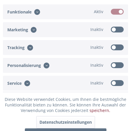
2.
Bitte bestätige die Korrektheit deiner Angaben
Aktiv
Funktionale
Ich bestätige
Eingabe fehlt
Inaktiv
Marketing
Inaktiv
Tracking
In den Warenkorb
Konfiguration ist unvollständig - bitte prüfen!
Inaktiv
Personalisierung
Merken
Bewerten
Inaktiv
Service
Artikel-Nr.:
02-39905.HW.BG
Diese Website verwendet Cookies, um Ihnen die bestmögliche
Beschreibung
Funktionalität bieten zu können. Sie können Ihre Auswahl der
Verwendung von Cookies jederzeit
speichern.
Erstelle deinen persönlich beschrifteten Herz-Folienballon
Details zum Ballon:...
mehr
Datenschutzeinstellungen