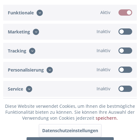
2.
Bitte bestätige die Korrektheit deiner Angaben
Aktiv
Funktionale
Ich bestätige
Eingabe fehlt
Inaktiv
Marketing
Inaktiv
Tracking
In den Warenkorb
Konfiguration ist unvollständig - bitte prüfen!
Inaktiv
Personalisierung
Merken
Bewerten
Inaktiv
Service
Artikel-Nr.:
02-39917.HW.BG
Diese Website verwendet Cookies, um Ihnen die bestmögliche
Beschreibung
Funktionalität bieten zu können. Sie können Ihre Auswahl der
Verwendung von Cookies jederzeit
speichern.
Erstelle deinen persönlich beschrifteten Herz-Folienballon
Details zum Ballon:...
mehr
Datenschutzeinstellungen