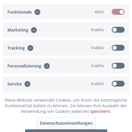
2.
Bitte bestätige die Korrektheit deiner Angaben
Aktiv
Funktionale
Ich bestätige
Eingabe fehlt
Inaktiv
Marketing
Inaktiv
Tracking
In den Warenkorb
Konfiguration ist unvollständig - bitte prüfen!
Inaktiv
Personalisierung
Merken
Bewerten
Inaktiv
Service
Artikel-Nr.:
02-36826.HW.BG
Diese Website verwendet Cookies, um Ihnen die bestmögliche
Beschreibung
Funktionalität bieten zu können. Sie können Ihre Auswahl der
Verwendung von Cookies jederzeit
speichern.
Erstelle deinen persönlich beschrifteten Herz-Folienballon
Details zum Ballon:...
mehr
Datenschutzeinstellungen