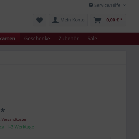
Service/Hilfe
Mein Konto
0,00 € *
karten
Geschenke
Zubehör
Sale
 *
l. Versandkosten
 ca. 1-3 Werktage