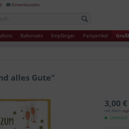
80
Firmenkunden
allons
Ballonsets
Empfänger
Partyartikel
Gruß
d alles Gute"
3,00 €
inkl. MwSt.
zzg
Lieferzeit