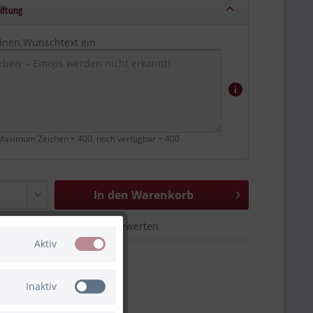
iftung
einen Wunschtext ein
aximum Zeichen = 400, noch verfügbar =
400
In den Warenkorb
hen
Merken
Bewerten
Aktiv
80-940510
Inaktiv