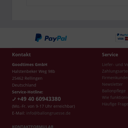
Kontakt
Service
Goodtimes GmbH
Liefer- und 
Zahlungsarte
Halstenbeker Weg 98b
Firmenkunde
25462 Rellingen
Newsletter
Deutschland
Ballonpflege
Service-Hotline:
Wie funktioni
+49 40 60943380
Häufige Frag
(Mo.-Fr. von 9-17 Uhr erreichbar)
E-Mail:
info@ballongruesse.de
KONTAKTFORMULAR