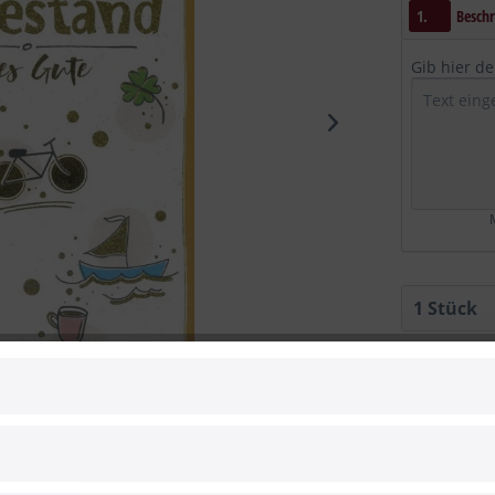
1.
Beschr
Gib hier d
M
Vergleic
Artikel-Nr.:
 zum Hersteller