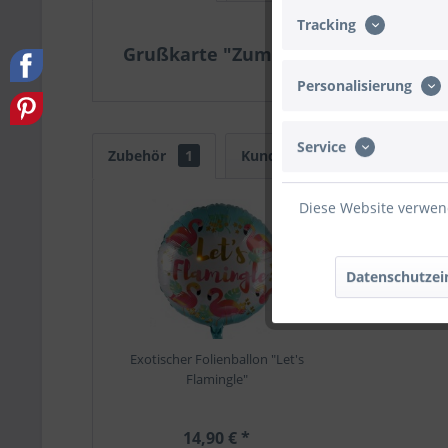
Tracking
Grußkarte "Zum Ruhestand alles G
Personalisierung
Service
Zubehör
1
Kunden kauften auch
Ku
Diese Website verwend
Datenschutzei
Exotischer Folienballon "Let's
Flamingle"
14,90 € *