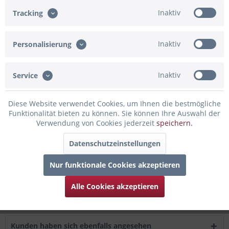
Inaktiv
Tracking
Artikel-Nr.:
BBOS014
Beschreibung
Inaktiv
Personalisierung
Details zum Ballon Bouquet: 3teiliges Ballonset: 1x "HAVE A
magical DAY" Ballon, 1x...
mehr
Inaktiv
Service
Bewertungen
0
Diese Website verwendet Cookies, um Ihnen die bestmögliche
Bewertungen lesen, schreiben und diskutieren...
mehr
Funktionalität bieten zu können. Sie können Ihre Auswahl der
Verwendung von Cookies jederzeit
speichern.
Infos zum Hersteller
Datenschutzeinstellungen
Folgende Infos zum Hersteller sind verfübar......
mehr
Nur funktionale Cookies akzeptieren
Zubehör
1
Alle Cookies akzeptieren
Kunden kauften auch
Kunden haben sich ebenfalls angesehen