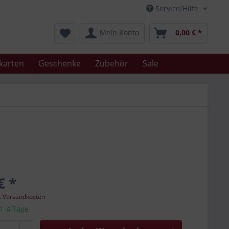
Service/Hilfe
Mein Konto
0,00 € *
karten
Geschenke
Zubehör
Sale
€ *
l. Versandkosten
 1-4 Tage