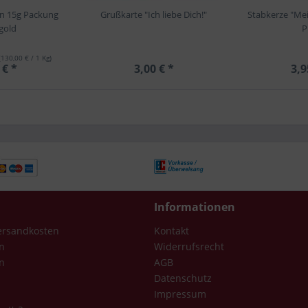
in 15g Packung
Grußkarte "Ich liebe Dich!"
Stabkerze "Me
gold
P
(130,00 € / 1 Kg)
 € *
3,00 € *
3,9
Informationen
Versandkosten
Kontakt
n
Widerrufsrecht
n
AGB
Datenschutz
Impressum