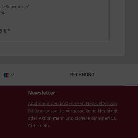
ine Superheldin"
ink
5 € *
Newsletter
Abonniere den kostenlosen Newsletter von
Ballongruesse.de
, verpasse keine Neuigkeit
oder Aktion mehr und sichere dir einen 5€
Gutschein.