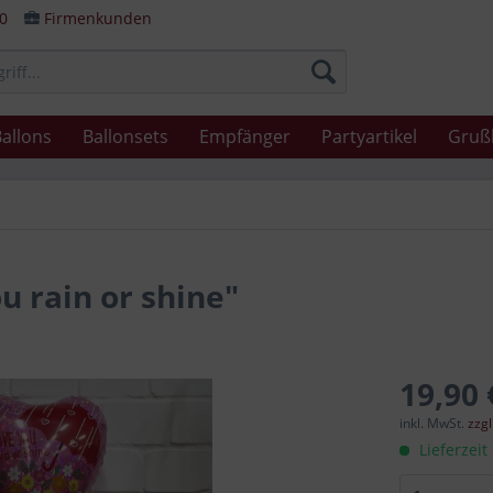
80
Firmenkunden
allons
Ballonsets
Empfänger
Partyartikel
Gruß
u rain or shine"
19,90 
inkl. MwSt.
zzg
Lieferzeit