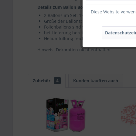
Details zum Ballon Bouquet:
Diese Website verwend
2 Ballons im Set: 1x
Herzballon "I Love You ra
Größe der Ballons: je 45cm / 18" (mit Helium 
Folienballons sind vor dem Wegfliegen durch
Datenschutzei
bei Lieferung bereits mit Helium gefüllt
Heliumfüllung reicht für mindestens eine W
Hinweis: Dekoration nicht enthalten.
Zubehör
4
Kunden kauften auch