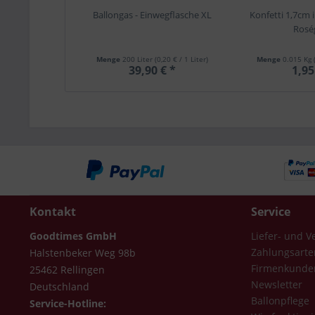
Ballongas - Einwegflasche XL
Konfetti 1,7cm 
Rosé
Menge
200 Liter
(0,20 € / 1 Liter)
Menge
0.015 Kg
39,90 € *
1,95
Kontakt
Service
Goodtimes GmbH
Liefer- und 
Zahlungsarte
Halstenbeker Weg 98b
Firmenkunde
25462 Rellingen
Newsletter
Deutschland
Ballonpflege
Service-Hotline: