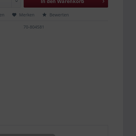
In den
Warenkorb
hen
Merken
Bewerten
70-804581