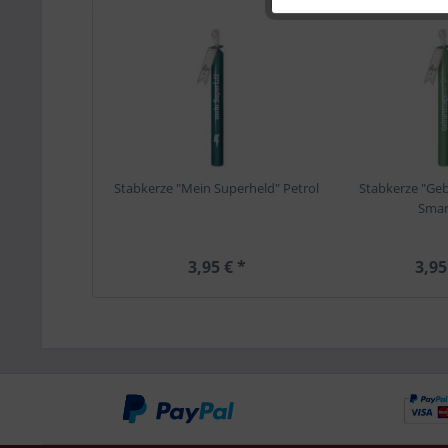
Stabkerze "Mein Superheld" Petrol
Stabkerze "Geb
Sma
3,95 € *
3,95