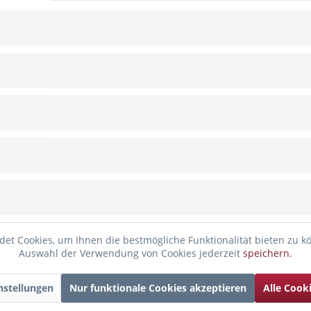
k
ken und Freude bereiten. So schmal sie auch sind, Kerzen sind Übe
e Superheldin" mit Maske als Motiv eignet sich ideal als Überrasc
h Erwachsene ist erforderlich
et Cookies, um Ihnen die bestmögliche Funktionalität bieten zu k
Auswahl der Verwendung von Cookies jederzeit
speichern.
nstellungen
Nur funktionale Cookies akzeptieren
Alle Cook
enfalls angesehen