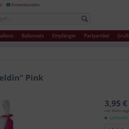
80
Firmenkunden
allons
Ballonsets
Empfänger
Partyartikel
Gruß
eldin" Pink
3,95 €
inkl. MwSt.
zzg
Lieferzeit