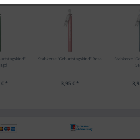
urtstagskind"
Stabkerze "Geburtstagskind" Rosa
Stabkerze "G
ragd
Sa
 € *
3,95 € *
3,9