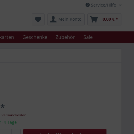
Service/Hilfe
Mein Konto
0,00 € *
karten
Geschenke
Zubehör
Sale
 *
l. Versandkosten
 1-4 Tage