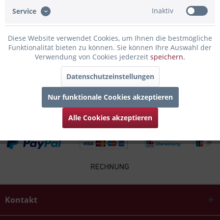
Bewertungen lesen, schreiben und diskutieren...
mehr
Inaktiv
Service
Infos zum Hersteller
Diese Website verwendet Cookies, um Ihnen die bestmögliche
Folgende Infos zum Hersteller sind verfübar......
mehr
Funktionalität bieten zu können. Sie können Ihre Auswahl der
Verwendung von Cookies jederzeit
speichern.
Kunden kauften auch
Datenschutzeinstellungen
Kunden haben sich ebenfalls angesehen
Nur funktionale Cookies akzeptieren
Alle Cookies akzeptieren
Kontakt