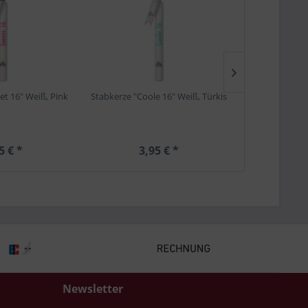
et 16" Weiß, Pink
Stabkerze "Coole 16" Weiß, Türkis
Stabkerze "M
S
5 € *
3,95 € *
3,
Newsletter