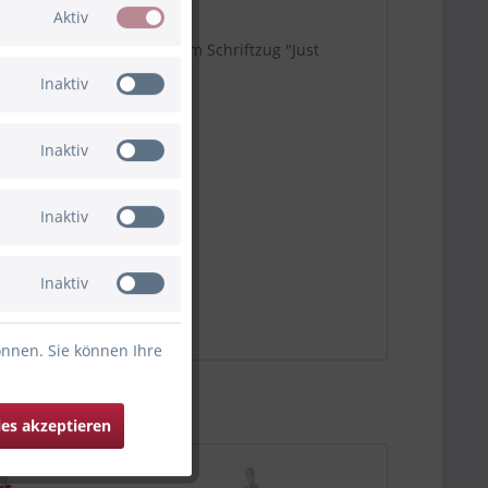
Aktiv
 Stabkerze in Weiß mit dem Schriftzug "Just
Inaktiv
Inaktiv
Inaktiv
Inaktiv
önnen. Sie können Ihre
ies akzeptieren