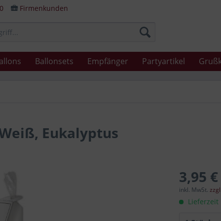
80
Firmenkunden
allons
Ballonsets
Empfänger
Partyartikel
Grußk
 Weiß, Eukalyptus
3,95 €
inkl. MwSt.
zzg
Lieferzeit