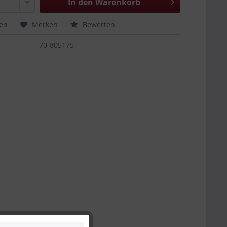
In den
Warenkorb
hen
Merken
Bewerten
70-805175