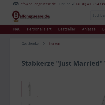
info@ballongruesse.de
Hotline
+49 (0) 40 609433
Neu
Personalisiert
Bestseller
Anlässe
B
Geschenke
Kerzen
Stabkerze "Just Married"