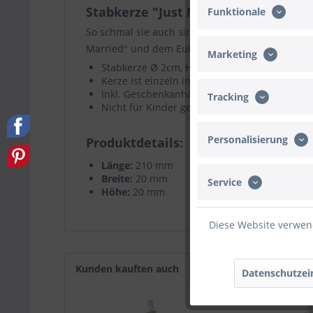
Stabkerze "Just Married" Weiß, Euk
Funktionale
So schmal sie auch sind, Kerzen sind Überbring
Married" und dem Eukalyptus eignet sich perfek
Marketing
Stabkerze Ø 2cm, Höhe 21cm
Kerze ist einzeln in Folie verpackt
Inkl. Geschenkanhänger
Tracking
Nicht für Kinder geeignet. Die Aufsicht durc
Personalisierung
Produktdetails
Länge:
210 mm
Breite:
20 mm
Service
Höhe:
20 mm
Diese Website verwend
Kunden kauften auch
Datenschutzei