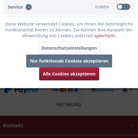
Bewertungen lesen, schreiben und diskutieren...
mehr
Inaktiv
Service
Infos zum Hersteller
Diese Website verwendet Cookies, um Ihnen die bestmögliche
Folgende Infos zum Hersteller sind verfübar......
mehr
Funktionalität bieten zu können. Sie können Ihre Auswahl der
Verwendung von Cookies jederzeit
speichern.
Kunden kauften auch
Datenschutzeinstellungen
Kunden haben sich ebenfalls angesehen
Nur funktionale Cookies akzeptieren
Alle Cookies akzeptieren
Kontakt