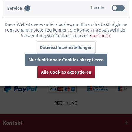
Bewertungen lesen, schreiben und diskutieren...
mehr
Inaktiv
Service
Infos zum Hersteller
Diese Website verwendet Cookies, um Ihnen die bestmögliche
Folgende Infos zum Hersteller sind verfübar......
mehr
Funktionalität bieten zu können. Sie können Ihre Auswahl der
Verwendung von Cookies jederzeit
speichern.
Zubehör
3
Datenschutzeinstellungen
Kunden kauften auch
Nur funktionale Cookies akzeptieren
Alle Cookies akzeptieren
Kontakt